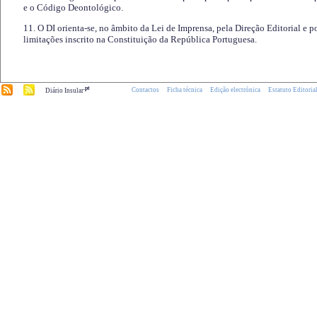
e o Código Deontológico.
11. O DI orienta-se, no âmbito da Lei de Imprensa, pela Direção Editorial e p
limitações inscrito na Constituição da República Portuguesa.
.pt
Contactos
Ficha técnica
Edição electrónica
Estatuto Editoria
Diário Insular