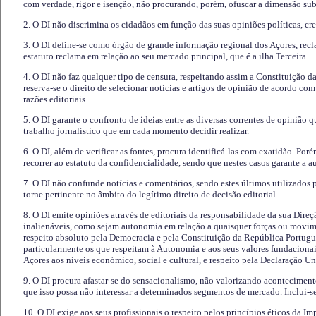
com verdade, rigor e isenção, não procurando, porém, ofuscar a dimensão subj
2. O DI não discrimina os cidadãos em função das suas opiniões políticas, cre
3. O DI define-se como órgão de grande informação regional dos Açores, recl
estatuto reclama em relação ao seu mercado principal, que é a ilha Terceira.
4. O DI não faz qualquer tipo de censura, respeitando assim a Constituição 
reserva-se o direito de selecionar notícias e artigos de opinião de acordo co
razões editoriais.
5. O DI garante o confronto de ideias entre as diversas correntes de opinião 
trabalho jornalístico que em cada momento decidir realizar.
6. O DI, além de verificar as fontes, procura identificá-las com exatidão. Poré
recorrer ao estatuto da confidencialidade, sendo que nestes casos garante a 
7. O DI não confunde notícias e comentários, sendo estes últimos utilizados 
torne pertinente no âmbito do legítimo direito de decisão editorial.
8. O DI emite opiniões através de editoriais da responsabilidade da sua Direç
inalienáveis, como sejam autonomia em relação a quaisquer forças ou movime
respeito absoluto pela Democracia e pela Constituição da República Portugue
particularmente os que respeitam à Autonomia e aos seus valores fundacion
Açores aos níveis económico, social e cultural, e respeito pela Declaração U
9. O DI procura afastar-se do sensacionalismo, não valorizando aconteciment
que isso possa não interessar a determinados segmentos de mercado. Inclui-se
10. O DI exige aos seus profissionais o respeito pelos princípios éticos da I