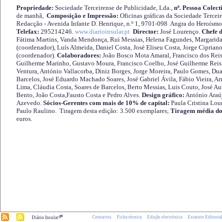
Propriedade:
Sociedade Terceirense de Publicidade, Lda.,
nº. Pessoa Colect
de manhã,
Composição e Impressão:
Oficinas gráficas da Sociedade Tercei
Redacção - Avenida Infante D. Henrique, n.º 1, 9701-098 Angra do Heroísmo 
Telefax:
295214246.
www.diarioinsular.pt
Director:
José Lourenço.
Chefe 
Fátima Martins, Vanda Mendonça, Rui Messias, Helena Fagundes, Margarida
(coordenador), Luís Almeida, Daniel Costa, José Eliseu Costa, Jorge Cipria
(coordenador).
Colaboradores:
João Bosco Mota Amaral, Francisco dos Reis
Guilherme Marinho, Gustavo Moura, Francisco Coelho, José Guilherme Reis 
Ventura, António Vallacorba, Diniz Borges, Jorge Moreira, Paulo Gomes, Duar
Barcelos, José Eduardo Machado Soares, José Gabriel Ávila, Fábio Vieira, A
Lima, Cláudia Costa, Soares de Barcelos, Berto Messias, Luis Couto, José A
Bento, João Costa,Fausto Costa e Pedro Alves.
Design gráfico:
António Araú
Azevedo.
Sócios-Gerentes com mais de 10% de capital:
Paula Cristina Lou
Paulo Raulino. Tiragem desta edição: 3.500 exemplares;
Tiragem média do
euros.
.pt
Contactos
Ficha técnica
Edição electrónica
Estatuto Editoria
Diário Insular