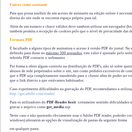
Entrar como assinante
Para que possa usufruir de um acesso de assinante na edição online é necessá
direita do site onde se encontra espaço próprio para tal.
Além de um numero e chave válidos deve tambem utilizar um navegador (brows
tambem permita a recepção de cookies pelo que o nível de privacidade das d
Formato PDF
É facultado a alguns tipos de assinatura o acesso à versão PDF do jornal. Na 
definido para durar no
máximo 500 segundos
, este valor é ajustado pelo we
referido PDF contacte o webmaster.
Por forma a obter algum controlo na distribuição de PDF's, não só sobre que
abusos de rede perpetrados sobre o site, tais como pedidos excessivos de co
que o PDF seja completamente transferido para o cliente afim de poder ser 
que o link directo a que estávamos habituados.
Caso experimente díficuldades na gravação do PDF, recomendamos a utiliza
http://get.adobe.com/reader/
Para os utilizadores do
PDF-Reader foxit
: certamente sentirão dificuldades 
gravar o arquivo como
get_media
.asp
Neste caso e não querendo obviamente usar o Adobe PDF reader, poderão corrig
windows) alterarem as opções de visualização de pastas da seguinte forma
em qualquer pasta
: