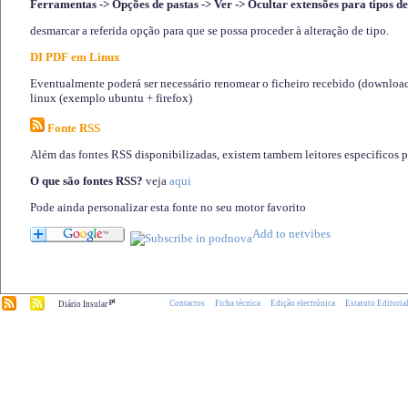
Ferramentas -> Opções de pastas -> Ver -> Ocultar extensões para tipos de
desmarcar a referida opção para que se possa proceder à alteração de tipo.
DI PDF em Linux
Eventualmente poderá ser necessário renomear o ficheiro recebido (download)
linux (exemplo ubuntu + firefox)
Fonte RSS
Além das fontes RSS disponibilizadas, existem tambem leitores especificos 
O que são fontes RSS?
veja
aqui
Pode ainda personalizar esta fonte no seu motor favorito
.pt
Contactos
Ficha técnica
Edição electrónica
Estatuto Editoria
Diário Insular