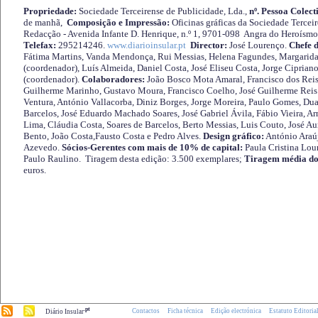
Propriedade:
Sociedade Terceirense de Publicidade, Lda.,
nº. Pessoa Colect
de manhã,
Composição e Impressão:
Oficinas gráficas da Sociedade Tercei
Redacção - Avenida Infante D. Henrique, n.º 1, 9701-098 Angra do Heroísmo 
Telefax:
295214246.
www.diarioinsular.pt
Director:
José Lourenço.
Chefe 
Fátima Martins, Vanda Mendonça, Rui Messias, Helena Fagundes, Margarida
(coordenador), Luís Almeida, Daniel Costa, José Eliseu Costa, Jorge Cipria
(coordenador).
Colaboradores:
João Bosco Mota Amaral, Francisco dos Reis
Guilherme Marinho, Gustavo Moura, Francisco Coelho, José Guilherme Reis 
Ventura, António Vallacorba, Diniz Borges, Jorge Moreira, Paulo Gomes, Duar
Barcelos, José Eduardo Machado Soares, José Gabriel Ávila, Fábio Vieira, A
Lima, Cláudia Costa, Soares de Barcelos, Berto Messias, Luis Couto, José A
Bento, João Costa,Fausto Costa e Pedro Alves.
Design gráfico:
António Araú
Azevedo.
Sócios-Gerentes com mais de 10% de capital:
Paula Cristina Lou
Paulo Raulino. Tiragem desta edição: 3.500 exemplares;
Tiragem média do
euros.
.pt
Contactos
Ficha técnica
Edição electrónica
Estatuto Editoria
Diário Insular