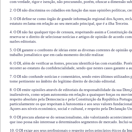
com verdade, rigor e isenção, não procurando, porém, ofuscar a dimensão subj
2. O DI não discrimina os cidadãos em função das suas opiniões políticas, cre
3. O DI define-se como órgão de grande informação regional dos Açores, recl
estatuto reclama em relação ao seu mercado principal, que é a ilha Terceira.
4. O DI não faz qualquer tipo de censura, respeitando assim a Constituição 
reserva-se o direito de selecionar notícias e artigos de opinião de acordo co
razões editoriais.
5. O DI garante o confronto de ideias entre as diversas correntes de opinião 
trabalho jornalístico que em cada momento decidir realizar.
6. O DI, além de verificar as fontes, procura identificá-las com exatidão. Poré
recorrer ao estatuto da confidencialidade, sendo que nestes casos garante a 
7. O DI não confunde notícias e comentários, sendo estes últimos utilizados 
torne pertinente no âmbito do legítimo direito de decisão editorial.
8. O DI emite opiniões através de editoriais da responsabilidade da sua Direç
inalienáveis, como sejam autonomia em relação a quaisquer forças ou movime
respeito absoluto pela Democracia e pela Constituição da República Portugue
particularmente os que respeitam à Autonomia e aos seus valores fundacion
Açores aos níveis económico, social e cultural, e respeito pela Declaração U
9. O DI procura afastar-se do sensacionalismo, não valorizando aconteciment
que isso possa não interessar a determinados segmentos de mercado. Inclui-se
10. O DI exige aos seus profissionais o respeito pelos princípios éticos da I