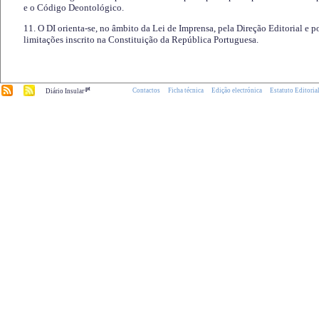
e o Código Deontológico.
11. O DI orienta-se, no âmbito da Lei de Imprensa, pela Direção Editorial e p
limitações inscrito na Constituição da República Portuguesa.
.pt
Contactos
Ficha técnica
Edição electrónica
Estatuto Editoria
Diário Insular