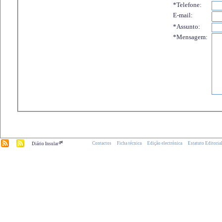
*Telefone:
E-mail:
*Assunto:
*Mensagem:
.pt
Contactos
Ficha técnica
Edição electrónica
Estatuto Editoria
Diário Insular