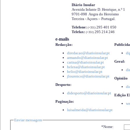
Diário Insular
Avenida Infante D. Henrique, n.º 1
9701-098 Angra do Heroísmo
Terceira - Açores – Portugal.
Telefone:
295 401 050
(+351)
Telefax:
295 214 246
(+351)
e-mails
Redacção:
Publicida
diredacao@diarioinsular.pt
di
armando@diarioinsular.pt
Geral:
carina@diarioinsular.pt
helena@diarioinsular.pt
di
helio@diarioinsular.pt
jlourenco@diarioinsular.pt
Opinião
Desporto:
di
didesporto@diarioinsular.pt
Edição El
Paginação:
we
luisalmeida@diarioinsular.pt
Enviar mensagem
*Nome: