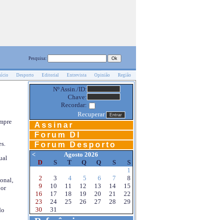
Pesquisa:
nício
Desporto
Editorial
Entrevista
Opinião
Região
Nº Assin./ID:
Chave:
Recordar:
Recuperar
empre
Assinar
Forum DI
s.
Forum Desporto
<
Agosto 2026
ual
D
S
T
Q
Q
S
S
1
2
3
4
5
6
7
8
onal,
9
10
11
12
13
14
15
por
16
17
18
19
20
21
22
23
24
25
26
27
28
29
30
31
do