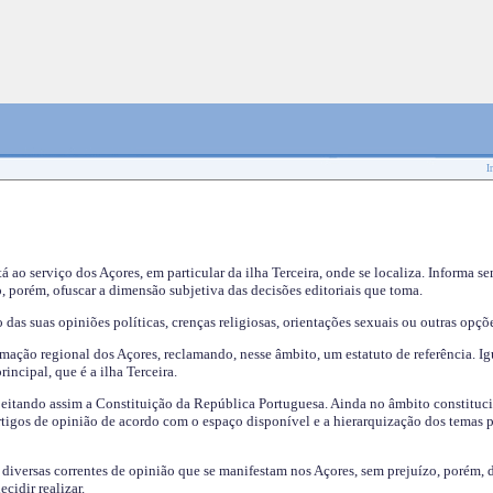
I
tá ao serviço dos Açores, em particular da ilha Terceira, onde se localiza. Informa s
, porém, ofuscar a dimensão subjetiva das decisões editoriais que toma.
das suas opiniões políticas, crenças religiosas, orientações sexuais ou outras opçõe
mação regional dos Açores, reclamando, nesse âmbito, um estatuto de referência. Ig
incipal, que é a ilha Terceira.
speitando assim a Constituição da República Portuguesa. Ainda no âmbito constituci
 artigos de opinião de acordo com o espaço disponível e a hierarquização dos temas 
s diversas correntes de opinião que se manifestam nos Açores, sem prejuízo, porém, 
cidir realizar.