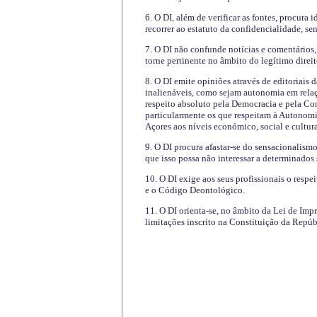
6. O DI, além de verificar as fontes, procura 
recorrer ao estatuto da confidencialidade, s
7. O DI não confunde notícias e comentários, 
torne pertinente no âmbito do legítimo direit
8. O DI emite opiniões através de editoriais 
inalienáveis, como sejam autonomia em relaç
respeito absoluto pela Democracia e pela Con
particularmente os que respeitam à Autonomi
Açores aos níveis económico, social e cultur
9. O DI procura afastar-se do sensacionalism
que isso possa não interessar a determinados
10. O DI exige aos seus profissionais o respe
e o Código Deontológico.
11. O DI orienta-se, no âmbito da Lei de Impr
limitações inscrito na Constituição da Repúb