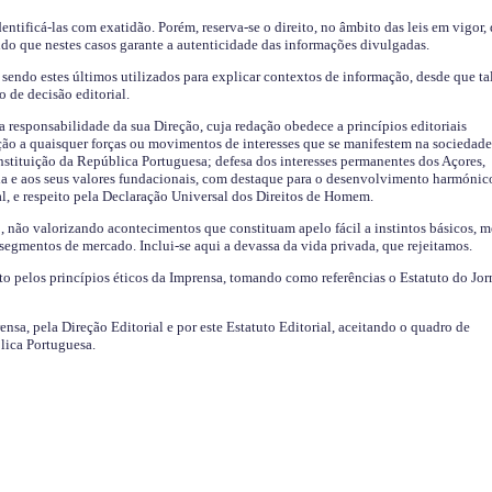
identificá-las com exatidão. Porém, reserva-se o direito, no âmbito das leis em vigor,
endo que nestes casos garante a autenticidade das informações divulgadas.
sendo estes últimos utilizados para explicar contextos de informação, desde que tal
o de decisão editorial.
da responsabilidade da sua Direção, cuja redação obedece a princípios editoriais
ão a quaisquer forças ou movimentos de interesses que se manifestem na sociedade
stituição da República Portuguesa; defesa dos interesses permanentes dos Açores,
a e aos seus valores fundacionais, com destaque para o desenvolvimento harmónic
al, e respeito pela Declaração Universal dos Direitos de Homem.
o, não valorizando acontecimentos que constituam apelo fácil a instintos básicos, 
 segmentos de mercado. Inclui-se aqui a devassa da vida privada, que rejeitamos.
ito pelos princípios éticos da Imprensa, tomando como referências o Estatuto do Jor
ensa, pela Direção Editorial e por este Estatuto Editorial, aceitando o quadro de
lica Portuguesa.