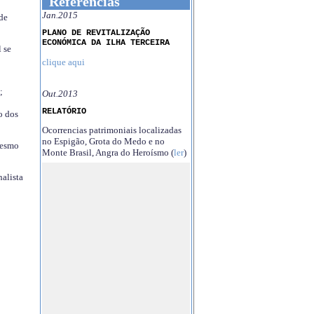
Referências
Jan.2015
 de
PLANO DE REVITALIZAÇÃO
ECONÓMICA DA ILHA TERCEIRA
 se
clique aqui
;
Out.2013
RELATÓRIO
o dos
Ocorrencias patrimoniais localizadas
no Espigão, Grota do Medo e no
mesmo
Monte Brasil, Angra do Heroísmo (
ler
)
nalista