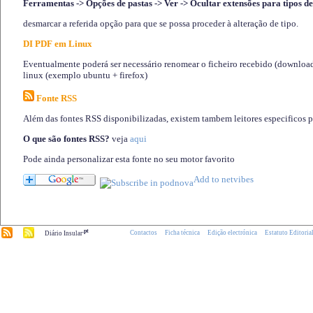
Ferramentas -> Opções de pastas -> Ver -> Ocultar extensões para tipos de
desmarcar a referida opção para que se possa proceder à alteração de tipo.
DI PDF em Linux
Eventualmente poderá ser necessário renomear o ficheiro recebido (download)
linux (exemplo ubuntu + firefox)
Fonte RSS
Além das fontes RSS disponibilizadas, existem tambem leitores especificos 
O que são fontes RSS?
veja
aqui
Pode ainda personalizar esta fonte no seu motor favorito
.pt
Contactos
Ficha técnica
Edição electrónica
Estatuto Editoria
Diário Insular