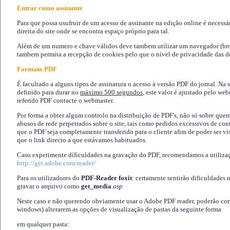
Entrar como assinante
Para que possa usufruir de um acesso de assinante na edição online é necessá
direita do site onde se encontra espaço próprio para tal.
Além de um numero e chave válidos deve tambem utilizar um navegador (brows
tambem permita a recepção de cookies pelo que o nível de privacidade das d
Formato PDF
É facultado a alguns tipos de assinatura o acesso à versão PDF do jornal. Na 
definido para durar no
máximo 500 segundos
, este valor é ajustado pelo we
referido PDF contacte o webmaster.
Por forma a obter algum controlo na distribuição de PDF's, não só sobre que
abusos de rede perpetrados sobre o site, tais como pedidos excessivos de co
que o PDF seja completamente transferido para o cliente afim de poder ser 
que o link directo a que estávamos habituados.
Caso experimente díficuldades na gravação do PDF, recomendamos a utiliza
http://get.adobe.com/reader/
Para os utilizadores do
PDF-Reader foxit
: certamente sentirão dificuldades 
gravar o arquivo como
get_media
.asp
Neste caso e não querendo obviamente usar o Adobe PDF reader, poderão corrig
windows) alterarem as opções de visualização de pastas da seguinte forma
em qualquer pasta
: