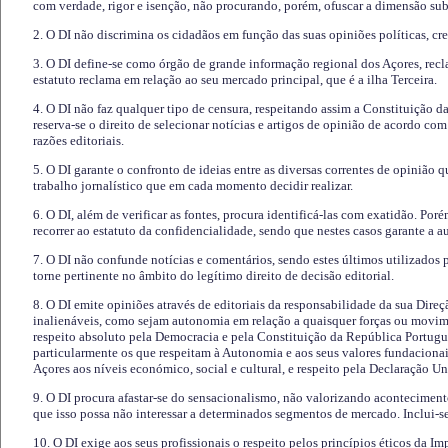
com verdade, rigor e isenção, não procurando, porém, ofuscar a dimensão subj
2. O DI não discrimina os cidadãos em função das suas opiniões políticas, cre
3. O DI define-se como órgão de grande informação regional dos Açores, recl
estatuto reclama em relação ao seu mercado principal, que é a ilha Terceira.
4. O DI não faz qualquer tipo de censura, respeitando assim a Constituição 
reserva-se o direito de selecionar notícias e artigos de opinião de acordo co
razões editoriais.
5. O DI garante o confronto de ideias entre as diversas correntes de opinião 
trabalho jornalístico que em cada momento decidir realizar.
6. O DI, além de verificar as fontes, procura identificá-las com exatidão. Poré
recorrer ao estatuto da confidencialidade, sendo que nestes casos garante a 
7. O DI não confunde notícias e comentários, sendo estes últimos utilizados 
torne pertinente no âmbito do legítimo direito de decisão editorial.
8. O DI emite opiniões através de editoriais da responsabilidade da sua Direç
inalienáveis, como sejam autonomia em relação a quaisquer forças ou movime
respeito absoluto pela Democracia e pela Constituição da República Portugue
particularmente os que respeitam à Autonomia e aos seus valores fundacion
Açores aos níveis económico, social e cultural, e respeito pela Declaração U
9. O DI procura afastar-se do sensacionalismo, não valorizando aconteciment
que isso possa não interessar a determinados segmentos de mercado. Inclui-se
10. O DI exige aos seus profissionais o respeito pelos princípios éticos da I