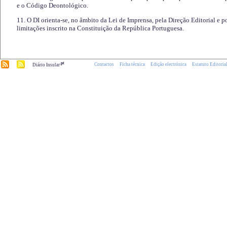
e o Código Deontológico.
11. O DI orienta-se, no âmbito da Lei de Imprensa, pela Direção Editorial e p
limitações inscrito na Constituição da República Portuguesa.
.pt
Contactos
Ficha técnica
Edição electrónica
Estatuto Editoria
Diário Insular