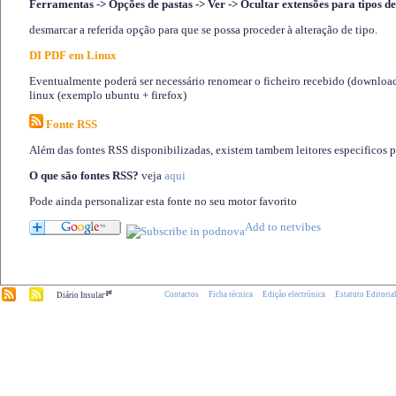
Ferramentas -> Opções de pastas -> Ver -> Ocultar extensões para tipos de
desmarcar a referida opção para que se possa proceder à alteração de tipo.
DI PDF em Linux
Eventualmente poderá ser necessário renomear o ficheiro recebido (download)
linux (exemplo ubuntu + firefox)
Fonte RSS
Além das fontes RSS disponibilizadas, existem tambem leitores especificos 
O que são fontes RSS?
veja
aqui
Pode ainda personalizar esta fonte no seu motor favorito
.pt
Contactos
Ficha técnica
Edição electrónica
Estatuto Editoria
Diário Insular