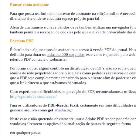
Entrar como assinante
Para que possa usufruir de um acesso de assinante na edição online é necessá
direita do site onde se encontra espaço próprio para tal.
Além de um numero e chave válidos deve tambem utilizar um navegador (brows
tambem permita a recepção de cookies pelo que o nível de privacidade das d
Formato PDF
É facultado a alguns tipos de assinatura o acesso à versão PDF do jornal. Na 
definido para durar no
máximo 500 segundos
, este valor é ajustado pelo we
referido PDF contacte o webmaster.
Por forma a obter algum controlo na distribuição de PDF's, não só sobre que
abusos de rede perpetrados sobre o site, tais como pedidos excessivos de co
que o PDF seja completamente transferido para o cliente afim de poder ser 
que o link directo a que estávamos habituados.
Caso experimente díficuldades na gravação do PDF, recomendamos a utiliza
http://get.adobe.com/reader/
Para os utilizadores do
PDF-Reader foxit
: certamente sentirão dificuldades 
gravar o arquivo como
get_media
.asp
Neste caso e não querendo obviamente usar o Adobe PDF reader, poderão corrig
windows) alterarem as opções de visualização de pastas da seguinte forma
em qualquer pasta
: