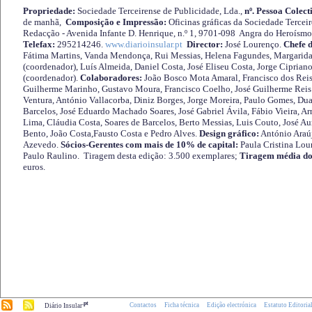
Propriedade:
Sociedade Terceirense de Publicidade, Lda.,
nº. Pessoa Colect
de manhã,
Composição e Impressão:
Oficinas gráficas da Sociedade Tercei
Redacção - Avenida Infante D. Henrique, n.º 1, 9701-098 Angra do Heroísmo 
Telefax:
295214246.
www.diarioinsular.pt
Director:
José Lourenço.
Chefe 
Fátima Martins, Vanda Mendonça, Rui Messias, Helena Fagundes, Margarida
(coordenador), Luís Almeida, Daniel Costa, José Eliseu Costa, Jorge Cipria
(coordenador).
Colaboradores:
João Bosco Mota Amaral, Francisco dos Reis
Guilherme Marinho, Gustavo Moura, Francisco Coelho, José Guilherme Reis 
Ventura, António Vallacorba, Diniz Borges, Jorge Moreira, Paulo Gomes, Duar
Barcelos, José Eduardo Machado Soares, José Gabriel Ávila, Fábio Vieira, A
Lima, Cláudia Costa, Soares de Barcelos, Berto Messias, Luis Couto, José A
Bento, João Costa,Fausto Costa e Pedro Alves.
Design gráfico:
António Araú
Azevedo.
Sócios-Gerentes com mais de 10% de capital:
Paula Cristina Lou
Paulo Raulino. Tiragem desta edição: 3.500 exemplares;
Tiragem média do
euros.
.pt
Contactos
Ficha técnica
Edição electrónica
Estatuto Editoria
Diário Insular