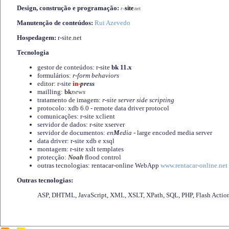
Design, construção e programação:
-
site
r
.net
Manutenção de conteúdos:
Rui Azevedo
Hospedagem:
r-site.net
Tecnologia
gestor de conteúdos: r-site
bk 11.x
formulários:
r-form behaviors
editor: r-site
in-
press
mailling:
bk
news
tratamento de imagem:
r-site server side scripting
protocolo: xdb 6.0 - remote data driver protocol
comunicações: r-site xclient
servidor de dados: r-site xserver
servidor de documentos:
en
M
edia
- large encoded media server
data driver: r-site xdb e xsql
montagem: r-site xslt templates
protecção:
Noah
flood control
outras tecnologias: rentacar-online WebApp
www.rentacar-online.net
Outras tecnologias:
ASP, DHTML, JavaScript, XML, XSLT, XPath, SQL, PHP, Flash Actio