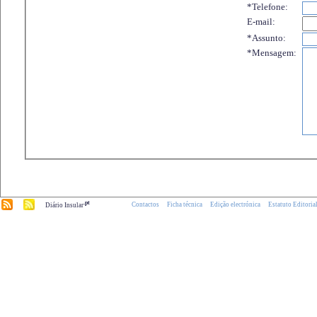
*Telefone:
E-mail:
*Assunto:
*Mensagem:
.pt
Contactos
Ficha técnica
Edição electrónica
Estatuto Editoria
Diário Insular