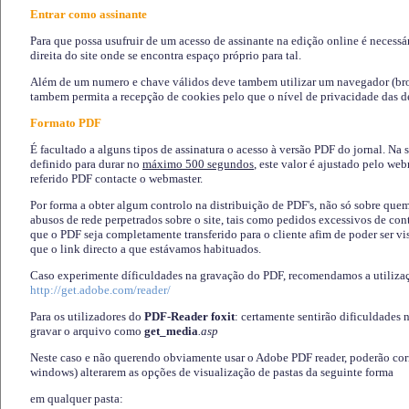
Entrar como assinante
Para que possa usufruir de um acesso de assinante na edição online é necessá
direita do site onde se encontra espaço próprio para tal.
Além de um numero e chave válidos deve tambem utilizar um navegador (brows
tambem permita a recepção de cookies pelo que o nível de privacidade das d
Formato PDF
É facultado a alguns tipos de assinatura o acesso à versão PDF do jornal. Na 
definido para durar no
máximo 500 segundos
, este valor é ajustado pelo we
referido PDF contacte o webmaster.
Por forma a obter algum controlo na distribuição de PDF's, não só sobre que
abusos de rede perpetrados sobre o site, tais como pedidos excessivos de co
que o PDF seja completamente transferido para o cliente afim de poder ser 
que o link directo a que estávamos habituados.
Caso experimente díficuldades na gravação do PDF, recomendamos a utiliza
http://get.adobe.com/reader/
Para os utilizadores do
PDF-Reader foxit
: certamente sentirão dificuldades 
gravar o arquivo como
get_media
.asp
Neste caso e não querendo obviamente usar o Adobe PDF reader, poderão corrig
windows) alterarem as opções de visualização de pastas da seguinte forma
em qualquer pasta
: