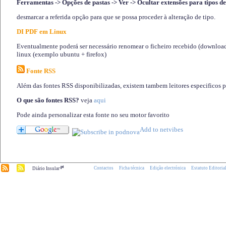
Ferramentas -> Opções de pastas -> Ver -> Ocultar extensões para tipos de
desmarcar a referida opção para que se possa proceder à alteração de tipo.
DI PDF em Linux
Eventualmente poderá ser necessário renomear o ficheiro recebido (download)
linux (exemplo ubuntu + firefox)
Fonte RSS
Além das fontes RSS disponibilizadas, existem tambem leitores especificos 
O que são fontes RSS?
veja
aqui
Pode ainda personalizar esta fonte no seu motor favorito
.pt
Contactos
Ficha técnica
Edição electrónica
Estatuto Editoria
Diário Insular