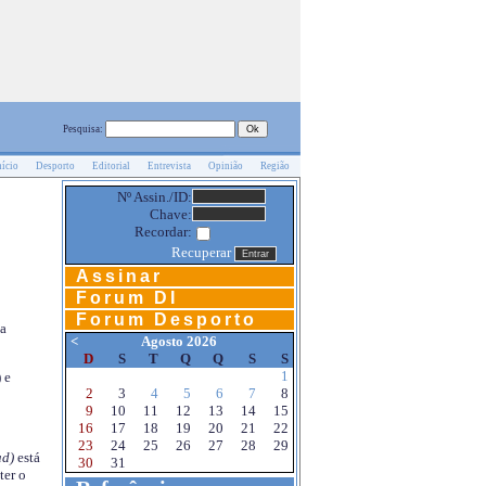
Pesquisa:
nício
Desporto
Editorial
Entrevista
Opinião
Região
Nº Assin./ID:
Chave:
Recordar:
Recuperar
Assinar
Forum DI
Forum Desporto
na
<
Agosto 2026
D
S
T
Q
Q
S
S
1
 e
2
3
4
5
6
7
8
9
10
11
12
13
14
15
16
17
18
19
20
21
22
23
24
25
26
27
28
29
d)
está
30
31
ter o