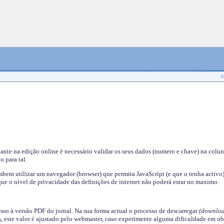
I
nante na edição online é necessário validar os seus dados (numero e chave) na colu
o para tal.
em utilizar um navegador (browser) que permita JavaScript (e que o tenha activo)
ue o nível de privacidade das definições de internet não poderá estar no maximo.
esso à versão PDF do jornal. Na sua forma actual o processo de descarregar
(downloa
s
, este valor é ajustado pelo webmaster, caso experimente alguma dificuldade em ob