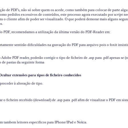
ição de PDF's, não só sobre quem os acede, como também para colocar de parte algu
s como pedidos excessivos de conteúdos, este processo agora executado por
script
nec
ra o cliente afim de poder ser visualizado. O que poderá demorar mais alguns segu
s.
do PDF, recomendamos a utilização da última versão do PDF-Reader em:
ertamente sentirão dificuldades na gravação do PDF para arquivo pois o foxit insisti
dobe PDF reader, poderão corrigir o tipo de ficheiro de .asp para .pdf apenas se (
 de pastas da seguinte forma
Ocultar extensões para tipos de ficheiro conhecidos
proceder à alteração de tipo.
 o ficheiro recebido (download) de .asp para .pdf afim de visualizar o PDF em sis
em tambem leitores especificos para IPhone/IPad e Nokia.