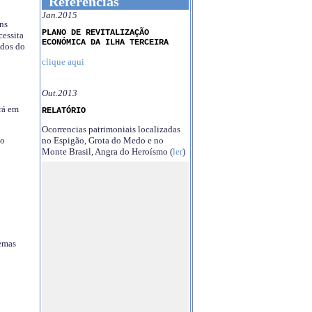
Referências
Jan.2015
ns
PLANO DE REVITALIZAÇÃO
essita
ECONÓMICA DA ILHA TERCEIRA
ndos do
clique aqui
Out.2013
rá em
RELATÓRIO
Ocorrencias patrimoniais localizadas
no Espigão, Grota do Medo e no
no
Monte Brasil, Angra do Heroísmo (
ler
)
temas