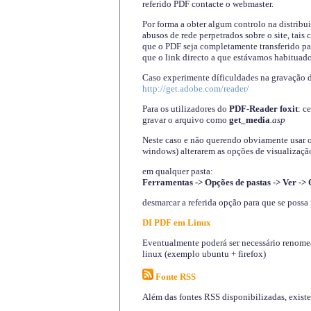
referido PDF contacte o webmaster.
Por forma a obter algum controlo na distribu
abusos de rede perpetrados sobre o site, tai
que o PDF seja completamente transferido pa
que o link directo a que estávamos habituado
Caso experimente díficuldades na gravação 
http://get.adobe.com/reader/
Para os utilizadores do
PDF-Reader foxit
: c
gravar o arquivo como
get_media
.asp
Neste caso e não querendo obviamente usar o A
windows) alterarem as opções de visualização
em qualquer pasta
:
Ferramentas -> Opções de pastas -> Ver -> 
desmarcar a referida opção para que se possa 
DI PDF em Linux
Eventualmente poderá ser necessário renomear
linux (exemplo ubuntu + firefox)
Fonte RSS
Além das fontes RSS disponibilizadas, exist