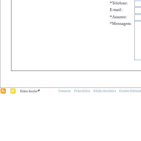
*Telefone:
E-mail:
*Assunto:
*Mensagem:
.pt
Contactos
Ficha técnica
Edição electrónica
Estatuto Editoria
Diário Insular