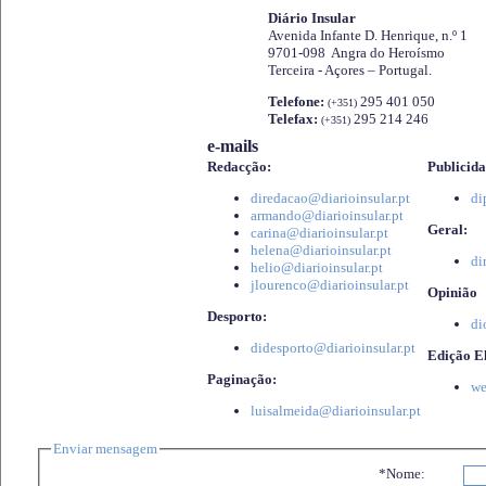
Diário Insular
Avenida Infante D. Henrique, n.º 1
9701-098 Angra do Heroísmo
Terceira - Açores – Portugal.
Telefone:
295 401 050
(+351)
Telefax:
295 214 246
(+351)
e-mails
Redacção:
Publicida
diredacao@diarioinsular.pt
di
armando@diarioinsular.pt
Geral:
carina@diarioinsular.pt
helena@diarioinsular.pt
di
helio@diarioinsular.pt
jlourenco@diarioinsular.pt
Opinião
Desporto:
di
didesporto@diarioinsular.pt
Edição El
Paginação:
we
luisalmeida@diarioinsular.pt
Enviar mensagem
*Nome: