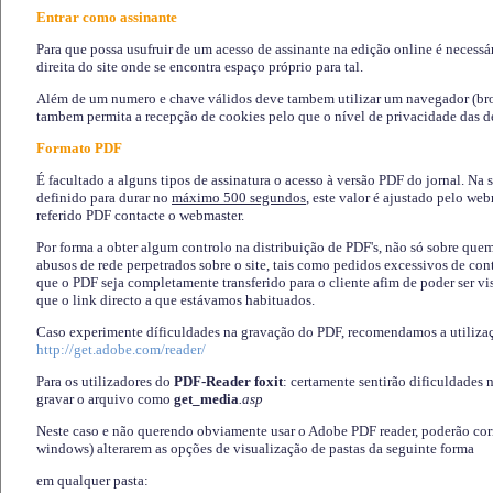
Entrar como assinante
Para que possa usufruir de um acesso de assinante na edição online é necessá
direita do site onde se encontra espaço próprio para tal.
Além de um numero e chave válidos deve tambem utilizar um navegador (brows
tambem permita a recepção de cookies pelo que o nível de privacidade das d
Formato PDF
É facultado a alguns tipos de assinatura o acesso à versão PDF do jornal. Na 
definido para durar no
máximo 500 segundos
, este valor é ajustado pelo we
referido PDF contacte o webmaster.
Por forma a obter algum controlo na distribuição de PDF's, não só sobre que
abusos de rede perpetrados sobre o site, tais como pedidos excessivos de co
que o PDF seja completamente transferido para o cliente afim de poder ser 
que o link directo a que estávamos habituados.
Caso experimente díficuldades na gravação do PDF, recomendamos a utiliza
http://get.adobe.com/reader/
Para os utilizadores do
PDF-Reader foxit
: certamente sentirão dificuldades 
gravar o arquivo como
get_media
.asp
Neste caso e não querendo obviamente usar o Adobe PDF reader, poderão corrig
windows) alterarem as opções de visualização de pastas da seguinte forma
em qualquer pasta
: