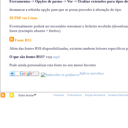
Ferramentas -> Opções de pastas -> Ver -> Ocultar extensões para tipos de
desmarcar a referida opção para que se possa proceder à alteração de tipo.
DI PDF em Linux
Eventualmente poderá ser necessário renomear o ficheiro recebido (download)
linux (exemplo ubuntu + firefox)
Fonte RSS
Além das fontes RSS disponibilizadas, existem tambem leitores especificos 
O que são fontes RSS?
veja
aqui
Pode ainda personalizar esta fonte no seu motor favorito
.pt
Contactos
Ficha técnica
Edição electrónica
Estatuto Editoria
Diário Insular