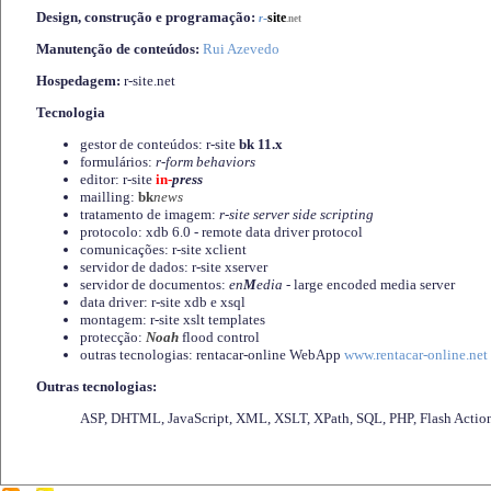
Design, construção e programação:
-
site
r
.net
Manutenção de conteúdos:
Rui Azevedo
Hospedagem:
r-site.net
Tecnologia
gestor de conteúdos: r-site
bk 11.x
formulários:
r-form behaviors
editor: r-site
in-
press
mailling:
bk
news
tratamento de imagem:
r-site server side scripting
protocolo: xdb 6.0 - remote data driver protocol
comunicações: r-site xclient
servidor de dados: r-site xserver
servidor de documentos:
en
M
edia
- large encoded media server
data driver: r-site xdb e xsql
montagem: r-site xslt templates
protecção:
Noah
flood control
outras tecnologias: rentacar-online WebApp
www.rentacar-online.net
Outras tecnologias:
ASP, DHTML, JavaScript, XML, XSLT, XPath, SQL, PHP, Flash Actio