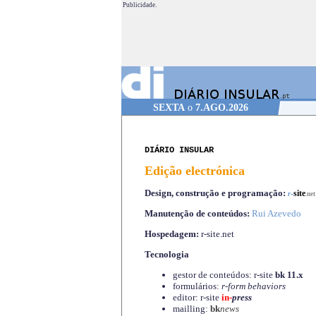
Publicidade.
SEXTA
o
7.AGO.2026
DIÁRIO INSULAR
Edição electrónica
Design, construção e programação:
-
site
r
.net
Manutenção de conteúdos:
Rui Azevedo
Hospedagem:
r-site.net
Tecnologia
gestor de conteúdos: r-site
bk 11.x
formulários:
r-form behaviors
editor: r-site
in-
press
mailling:
bk
news