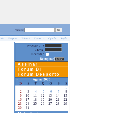
Pesquisa:
nício
Desporto
Editorial
Entrevista
Opinião
Região
Nº Assin./ID:
Chave:
Recordar:
Recuperar
Assinar
Forum DI
Forum Desporto
<
Agosto 2026
D
S
T
Q
Q
S
S
1
2
3
4
5
6
7
8
9
10
11
12
13
14
15
16
17
18
19
20
21
22
23
24
25
26
27
28
29
30
31