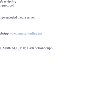
ide scripting
er protocol
arge encoded media server
 WebApp
www.rentacar-online.net
 XPath, SQL, PHP, Flash ActionScript2