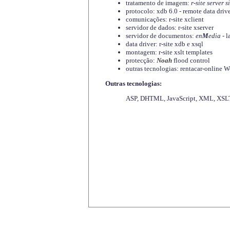
tratamento de imagem:
r-site server s
protocolo: xdb 6.0 - remote data driv
comunicações: r-site xclient
servidor de dados: r-site xserver
servidor de documentos:
en
M
edia
- l
data driver: r-site xdb e xsql
montagem: r-site xslt templates
protecção:
Noah
flood control
outras tecnologias: rentacar-online
Outras tecnologias:
ASP, DHTML, JavaScript, XML, XSLT,