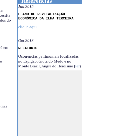
Referências
Jan.2015
ns
PLANO DE REVITALIZAÇÃO
essita
ECONÓMICA DA ILHA TERCEIRA
ndos do
clique aqui
Out.2013
rá em
RELATÓRIO
Ocorrencias patrimoniais localizadas
no Espigão, Grota do Medo e no
no
Monte Brasil, Angra do Heroísmo (
ler
)
temas