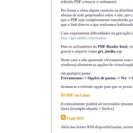
referido PDF contacte o webmaster.
Por forma a obter algum controlo na distribu
abusos de rede perpetrados sobre o site, tai
que o PDF seja completamente transferido pa
que o link directo a que estávamos habituado
Caso experimente díficuldades na gravação 
http://get.adobe.com/reader/
Para os utilizadores do
PDF-Reader foxit
: c
gravar o arquivo como
get_media
.asp
Neste caso e não querendo obviamente usar o A
windows) alterarem as opções de visualização
em qualquer pasta
:
Ferramentas -> Opções de pastas -> Ver -> 
desmarcar a referida opção para que se possa 
DI PDF em Linux
Eventualmente poderá ser necessário renomear
linux (exemplo ubuntu + firefox)
Fonte RSS
Além das fontes RSS disponibilizadas, exist