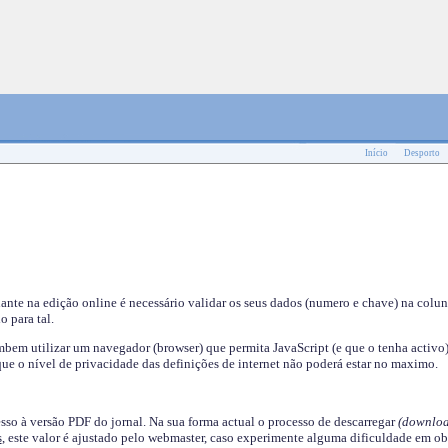
Início
Desporto
nante na edição online é necessário validar os seus dados (numero e chave) na colu
o para tal.
em utilizar um navegador (browser) que permita JavaScript (e que o tenha activo)
ue o nível de privacidade das definições de internet não poderá estar no maximo.
esso à versão PDF do jornal. Na sua forma actual o processo de descarregar
(downloa
s
, este valor é ajustado pelo webmaster, caso experimente alguma dificuldade em ob