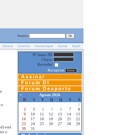
Pesquisa:
Editorial
Entrevista
Fotoreportagem
Opinião
Região
Nº Assin./ID:
Chave:
Recordar:
Recuperar
Assinar
Forum DI
Forum Desporto
na
<
Agosto 2026
D
S
T
Q
Q
S
S
1
 e
2
3
4
5
6
7
8
9
10
11
12
13
14
15
16
17
18
19
20
21
22
23
24
25
26
27
28
29
d)
está
30
31
ter o