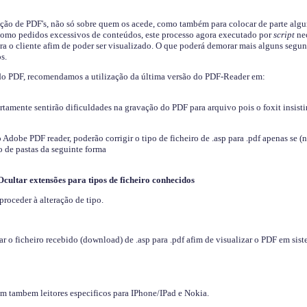
ição de PDF's, não só sobre quem os acede, como também para colocar de parte algu
s como pedidos excessivos de conteúdos, este processo agora executado por
script
nec
ra o cliente afim de poder ser visualizado. O que poderá demorar mais alguns segu
s.
do PDF, recomendamos a utilização da última versão do PDF-Reader em:
ertamente sentirão dificuldades na gravação do PDF para arquivo pois o foxit insisti
dobe PDF reader, poderão corrigir o tipo de ficheiro de .asp para .pdf apenas se (
 de pastas da seguinte forma
Ocultar extensões para tipos de ficheiro conhecidos
proceder à alteração de tipo.
 o ficheiro recebido (download) de .asp para .pdf afim de visualizar o PDF em sis
em tambem leitores especificos para IPhone/IPad e Nokia.