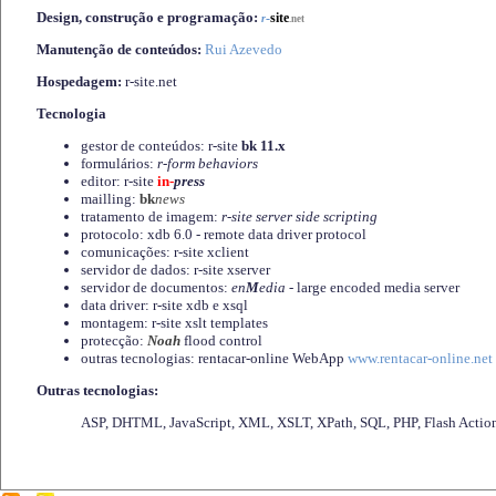
Design, construção e programação:
-
site
r
.net
Manutenção de conteúdos:
Rui Azevedo
Hospedagem:
r-site.net
Tecnologia
gestor de conteúdos: r-site
bk 11.x
formulários:
r-form behaviors
editor: r-site
in-
press
mailling:
bk
news
tratamento de imagem:
r-site server side scripting
protocolo: xdb 6.0 - remote data driver protocol
comunicações: r-site xclient
servidor de dados: r-site xserver
servidor de documentos:
en
M
edia
- large encoded media server
data driver: r-site xdb e xsql
montagem: r-site xslt templates
protecção:
Noah
flood control
outras tecnologias: rentacar-online WebApp
www.rentacar-online.net
Outras tecnologias:
ASP, DHTML, JavaScript, XML, XSLT, XPath, SQL, PHP, Flash Actio