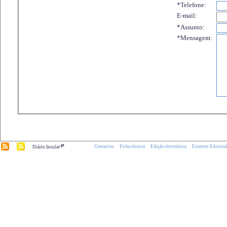
*Telefone:
E-mail:
*Assunto:
*Mensagem:
.pt
Contactos
Ficha técnica
Edição electrónica
Estatuto Editoria
Diário Insular