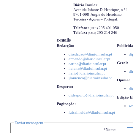
Diário Insular
Avenida Infante D. Henrique, n.º 1
9701-098 Angra do Heroísmo
Terceira - Açores – Portugal.
Telefone:
295 401 050
(+351)
Telefax:
295 214 246
(+351)
e-mails
Redacção:
Publicida
diredacao@diarioinsular.pt
di
armando@diarioinsular.pt
Geral:
carina@diarioinsular.pt
helena@diarioinsular.pt
di
helio@diarioinsular.pt
jlourenco@diarioinsular.pt
Opinião
Desporto:
di
didesporto@diarioinsular.pt
Edição El
Paginação:
we
luisalmeida@diarioinsular.pt
Enviar mensagem
*Nome: