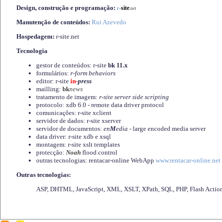
Design, construção e programação:
-
site
r
.net
Manutenção de conteúdos:
Rui Azevedo
Hospedagem:
r-site.net
Tecnologia
gestor de conteúdos: r-site
bk 11.x
formulários:
r-form behaviors
editor: r-site
in-
press
mailling:
bk
news
tratamento de imagem:
r-site server side scripting
protocolo: xdb 6.0 - remote data driver protocol
comunicações: r-site xclient
servidor de dados: r-site xserver
servidor de documentos:
en
M
edia
- large encoded media server
data driver: r-site xdb e xsql
montagem: r-site xslt templates
protecção:
Noah
flood control
outras tecnologias: rentacar-online WebApp
www.rentacar-online.net
Outras tecnologias:
ASP, DHTML, JavaScript, XML, XSLT, XPath, SQL, PHP, Flash Actio