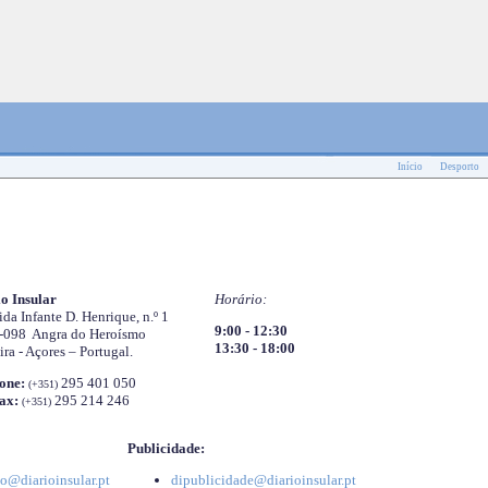
Início
Desporto
o Insular
Horário:
da Infante D. Henrique, n.º 1
9:00 - 12:30
-098 Angra do Heroísmo
13:30 - 18:00
ira - Açores – Portugal.
one:
295 401 050
(+351)
ax:
295 214 246
(+351)
Publicidade:
o@diarioinsular.pt
dipublicidade@diarioinsular.pt