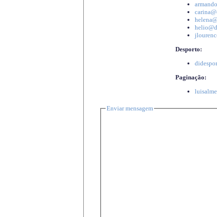
armando
carina@d
helena@d
helio@di
jlourenc
Desporto:
didespor
Paginação:
luisalme
Enviar mensagem