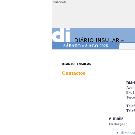
Publicidade.
SÁBADO
o
8.AGO.2026
DIÁRIO INSULAR
Contactos
Diári
Aveni
9701
Terce
Telef
Telef
e-mails
Redacção:
diredaca