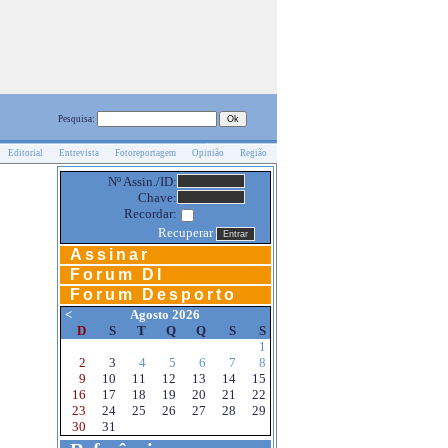
Pesquisa:
Editorial
Entrevista
Fotoreportagem
Opinião
Região
Nº Assin./ID:
Chave:
Recordar:
Recuperar
Assinar
Forum DI
Forum Desporto
<
Agosto 2026
D
S
T
Q
Q
S
S
1
2
3
4
5
6
7
8
9
10
11
12
13
14
15
16
17
18
19
20
21
22
23
24
25
26
27
28
29
30
31