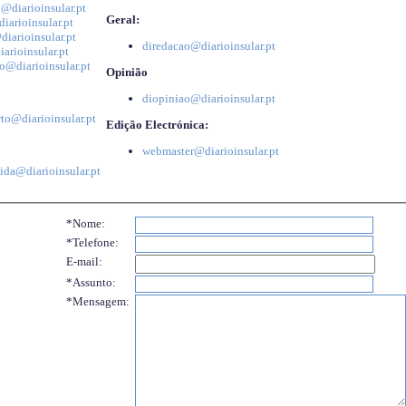
@diarioinsular.pt
Geral:
iarioinsular.pt
iarioinsular.pt
diredacao@diarioinsular.pt
arioinsular.pt
o@diarioinsular.pt
Opinião
diopiniao@diarioinsular.pt
to@diarioinsular.pt
Edição Electrónica:
webmaster@diarioinsular.pt
ida@diarioinsular.pt
*Nome:
*Telefone:
E-mail:
*Assunto:
*Mensagem: