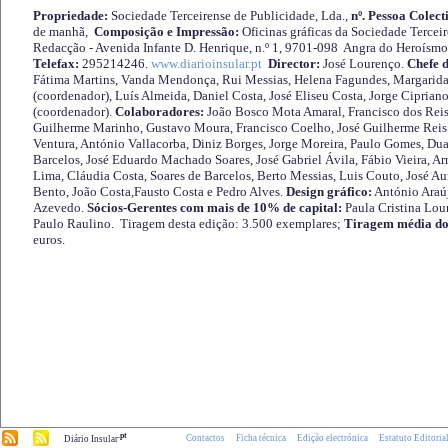
Propriedade:
Sociedade Terceirense de Publicidade, Lda.,
nº. Pessoa Colect
de manhã,
Composição e Impressão:
Oficinas gráficas da Sociedade Tercei
Redacção - Avenida Infante D. Henrique, n.º 1, 9701-098 Angra do Heroísmo 
Telefax:
295214246.
www.diarioinsular.pt
Director:
José Lourenço.
Chefe 
Fátima Martins, Vanda Mendonça, Rui Messias, Helena Fagundes, Margarida
(coordenador), Luís Almeida, Daniel Costa, José Eliseu Costa, Jorge Cipria
(coordenador).
Colaboradores:
João Bosco Mota Amaral, Francisco dos Reis
Guilherme Marinho, Gustavo Moura, Francisco Coelho, José Guilherme Reis 
Ventura, António Vallacorba, Diniz Borges, Jorge Moreira, Paulo Gomes, Duar
Barcelos, José Eduardo Machado Soares, José Gabriel Ávila, Fábio Vieira, A
Lima, Cláudia Costa, Soares de Barcelos, Berto Messias, Luis Couto, José A
Bento, João Costa,Fausto Costa e Pedro Alves.
Design gráfico:
António Araú
Azevedo.
Sócios-Gerentes com mais de 10% de capital:
Paula Cristina Lou
Paulo Raulino. Tiragem desta edição: 3.500 exemplares;
Tiragem média do
euros.
.pt
Contactos
Ficha técnica
Edição electrónica
Estatuto Editoria
Diário Insular