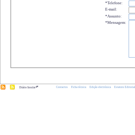
*Telefone:
E-mail:
*Assunto:
*Mensagem:
.pt
Contactos
Ficha técnica
Edição electrónica
Estatuto Editoria
Diário Insular