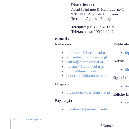
Diário Insular
Avenida Infante D. Henrique, n.º 1
9701-098 Angra do Heroísmo
Terceira - Açores – Portugal.
Telefone:
295 401 050
(+351)
Telefax:
295 214 246
(+351)
e-mails
Redacção:
Publicida
diredacao@diarioinsular.pt
di
armando@diarioinsular.pt
Geral:
carina@diarioinsular.pt
helena@diarioinsular.pt
di
helio@diarioinsular.pt
jlourenco@diarioinsular.pt
Opinião
Desporto:
di
didesporto@diarioinsular.pt
Edição El
Paginação:
we
luisalmeida@diarioinsular.pt
Enviar mensagem
*Nome: