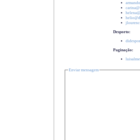
armando
carina@d
helena@d
helio@di
jlourenc
Desporto:
didespor
Paginação:
luisalme
Enviar mensagem