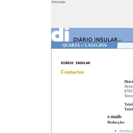
Publicidade.
QUARTA
o
5.AGO.2026
DIÁRIO INSULAR
Contactos
Diári
Aveni
9701
Terce
Telef
Telef
e-mails
Redacção:
diredaca