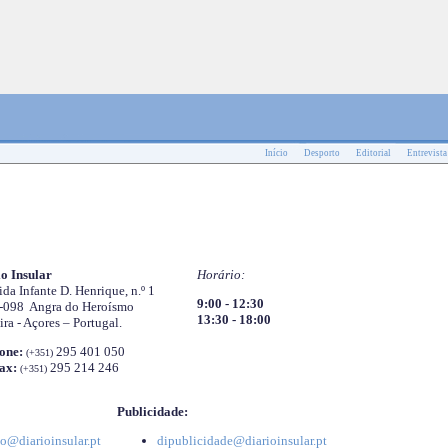
Início
Desporto
Editorial
Entrevista
o Insular
Horário:
da Infante D. Henrique, n.º 1
9:00 - 12:30
-098 Angra do Heroísmo
13:30 - 18:00
ira - Açores – Portugal.
one:
295 401 050
(+351)
ax:
295 214 246
(+351)
Publicidade:
o@diarioinsular.pt
dipublicidade@diarioinsular.pt