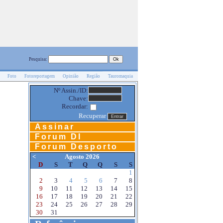
Pesquisa:
Foto
Fotoreportagem
Opinião
Região
Tauromaquia
Nº Assin./ID:
Chave:
Recordar:
Recuperar
Assinar
Forum DI
Forum Desporto
<
Agosto 2026
D
S
T
Q
Q
S
S
1
2
3
4
5
6
7
8
9
10
11
12
13
14
15
16
17
18
19
20
21
22
23
24
25
26
27
28
29
30
31