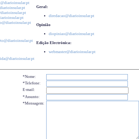
@diarioinsular.pt
Geral:
iarioinsular.pt
iarioinsular.pt
diredacao@diarioinsular.pt
arioinsular.pt
o@diarioinsular.pt
Opinião
diopiniao@diarioinsular.pt
to@diarioinsular.pt
Edição Electrónica:
webmaster@diarioinsular.pt
ida@diarioinsular.pt
*Nome:
*Telefone:
E-mail:
*Assunto:
*Mensagem: