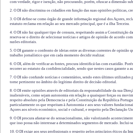
com verdade, rigor e isenção, não procurando, porém, ofuscar a dimensão subj
2. O DI não discrimina os cidadãos em função das suas opiniões políticas, cre
3. O DI define-se como órgão de grande informação regional dos Açores, recl
estatuto reclama em relação ao seu mercado principal, que é a ilha Terceira.
4. O DI não faz qualquer tipo de censura, respeitando assim a Constituição 
reserva-se o direito de selecionar notícias e artigos de opinião de acordo co
razões editoriais.
5. O DI garante o confronto de ideias entre as diversas correntes de opinião 
trabalho jornalístico que em cada momento decidir realizar.
6. O DI, além de verificar as fontes, procura identificá-las com exatidão. Poré
recorrer ao estatuto da confidencialidade, sendo que nestes casos garante a 
7. O DI não confunde notícias e comentários, sendo estes últimos utilizados 
torne pertinente no âmbito do legítimo direito de decisão editorial.
8. O DI emite opiniões através de editoriais da responsabilidade da sua Direç
inalienáveis, como sejam autonomia em relação a quaisquer forças ou movime
respeito absoluto pela Democracia e pela Constituição da República Portugue
particularmente os que respeitam à Autonomia e aos seus valores fundacion
Açores aos níveis económico, social e cultural, e respeito pela Declaração U
9. O DI procura afastar-se do sensacionalismo, não valorizando aconteciment
que isso possa não interessar a determinados segmentos de mercado. Inclui-se
10. O DI exige aos seus profissionais o respeito pelos princípios éticos da I