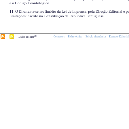
e o Código Deontológico.
11. O DI orienta-se, no âmbito da Lei de Imprensa, pela Direção Editorial e p
limitações inscrito na Constituição da República Portuguesa.
.pt
Contactos
Ficha técnica
Edição electrónica
Estatuto Editoria
Diário Insular