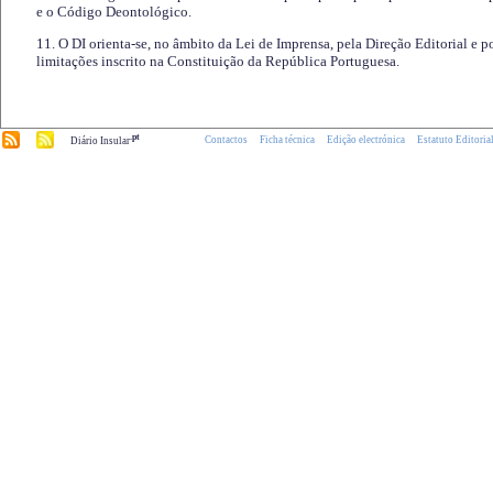
e o Código Deontológico.
11. O DI orienta-se, no âmbito da Lei de Imprensa, pela Direção Editorial e p
limitações inscrito na Constituição da República Portuguesa.
.pt
Contactos
Ficha técnica
Edição electrónica
Estatuto Editoria
Diário Insular