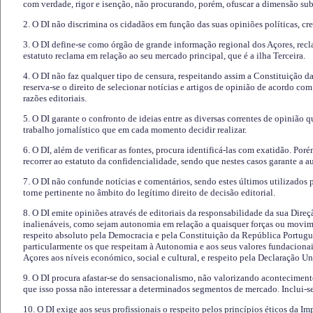
com verdade, rigor e isenção, não procurando, porém, ofuscar a dimensão subj
2. O DI não discrimina os cidadãos em função das suas opiniões políticas, cre
3. O DI define-se como órgão de grande informação regional dos Açores, recl
estatuto reclama em relação ao seu mercado principal, que é a ilha Terceira.
4. O DI não faz qualquer tipo de censura, respeitando assim a Constituição 
reserva-se o direito de selecionar notícias e artigos de opinião de acordo co
razões editoriais.
5. O DI garante o confronto de ideias entre as diversas correntes de opinião 
trabalho jornalístico que em cada momento decidir realizar.
6. O DI, além de verificar as fontes, procura identificá-las com exatidão. Poré
recorrer ao estatuto da confidencialidade, sendo que nestes casos garante a 
7. O DI não confunde notícias e comentários, sendo estes últimos utilizados 
torne pertinente no âmbito do legítimo direito de decisão editorial.
8. O DI emite opiniões através de editoriais da responsabilidade da sua Direç
inalienáveis, como sejam autonomia em relação a quaisquer forças ou movime
respeito absoluto pela Democracia e pela Constituição da República Portugue
particularmente os que respeitam à Autonomia e aos seus valores fundacion
Açores aos níveis económico, social e cultural, e respeito pela Declaração U
9. O DI procura afastar-se do sensacionalismo, não valorizando aconteciment
que isso possa não interessar a determinados segmentos de mercado. Inclui-se
10. O DI exige aos seus profissionais o respeito pelos princípios éticos da I