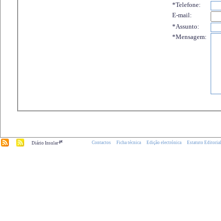
*Telefone:
E-mail:
*Assunto:
*Mensagem:
.pt
Contactos
Ficha técnica
Edição electrónica
Estatuto Editoria
Diário Insular