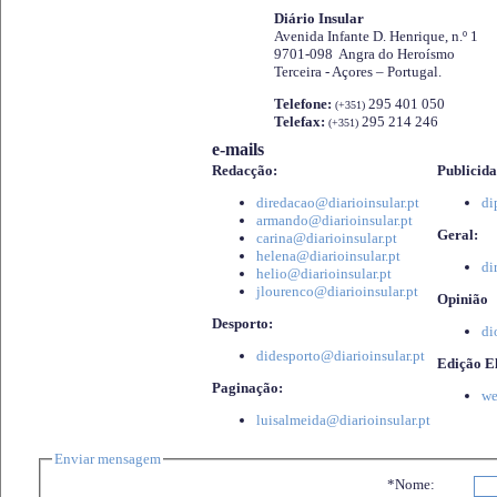
Diário Insular
Avenida Infante D. Henrique, n.º 1
9701-098 Angra do Heroísmo
Terceira - Açores – Portugal.
Telefone:
295 401 050
(+351)
Telefax:
295 214 246
(+351)
e-mails
Redacção:
Publicida
diredacao@diarioinsular.pt
di
armando@diarioinsular.pt
Geral:
carina@diarioinsular.pt
helena@diarioinsular.pt
di
helio@diarioinsular.pt
jlourenco@diarioinsular.pt
Opinião
Desporto:
di
didesporto@diarioinsular.pt
Edição El
Paginação:
we
luisalmeida@diarioinsular.pt
Enviar mensagem
*Nome: