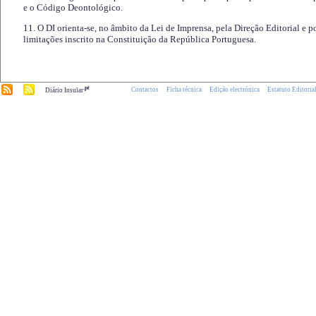
e o Código Deontológico.
11. O DI orienta-se, no âmbito da Lei de Imprensa, pela Direção Editorial e p
limitações inscrito na Constituição da República Portuguesa.
.pt
Contactos
Ficha técnica
Edição electrónica
Estatuto Editoria
Diário Insular