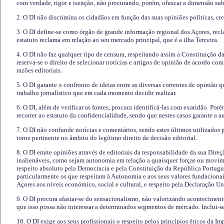
com verdade, rigor e isenção, não procurando, porém, ofuscar a dimensão subj
2. O DI não discrimina os cidadãos em função das suas opiniões políticas, cre
3. O DI define-se como órgão de grande informação regional dos Açores, recl
estatuto reclama em relação ao seu mercado principal, que é a ilha Terceira.
4. O DI não faz qualquer tipo de censura, respeitando assim a Constituição 
reserva-se o direito de selecionar notícias e artigos de opinião de acordo co
razões editoriais.
5. O DI garante o confronto de ideias entre as diversas correntes de opinião 
trabalho jornalístico que em cada momento decidir realizar.
6. O DI, além de verificar as fontes, procura identificá-las com exatidão. Poré
recorrer ao estatuto da confidencialidade, sendo que nestes casos garante a 
7. O DI não confunde notícias e comentários, sendo estes últimos utilizados 
torne pertinente no âmbito do legítimo direito de decisão editorial.
8. O DI emite opiniões através de editoriais da responsabilidade da sua Direç
inalienáveis, como sejam autonomia em relação a quaisquer forças ou movime
respeito absoluto pela Democracia e pela Constituição da República Portugue
particularmente os que respeitam à Autonomia e aos seus valores fundacion
Açores aos níveis económico, social e cultural, e respeito pela Declaração U
9. O DI procura afastar-se do sensacionalismo, não valorizando aconteciment
que isso possa não interessar a determinados segmentos de mercado. Inclui-se
10. O DI exige aos seus profissionais o respeito pelos princípios éticos da I