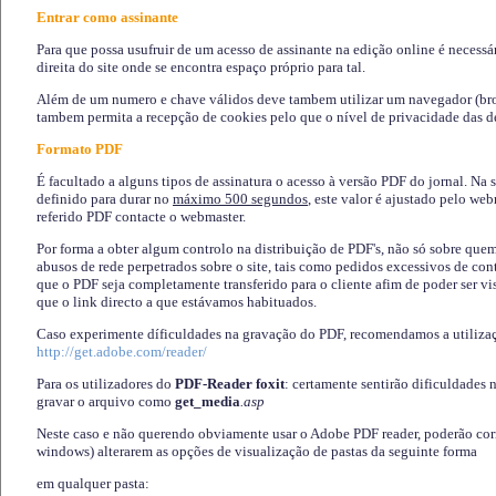
Entrar como assinante
Para que possa usufruir de um acesso de assinante na edição online é necessá
direita do site onde se encontra espaço próprio para tal.
Além de um numero e chave válidos deve tambem utilizar um navegador (brows
tambem permita a recepção de cookies pelo que o nível de privacidade das d
Formato PDF
É facultado a alguns tipos de assinatura o acesso à versão PDF do jornal. Na 
definido para durar no
máximo 500 segundos
, este valor é ajustado pelo we
referido PDF contacte o webmaster.
Por forma a obter algum controlo na distribuição de PDF's, não só sobre que
abusos de rede perpetrados sobre o site, tais como pedidos excessivos de co
que o PDF seja completamente transferido para o cliente afim de poder ser 
que o link directo a que estávamos habituados.
Caso experimente díficuldades na gravação do PDF, recomendamos a utiliza
http://get.adobe.com/reader/
Para os utilizadores do
PDF-Reader foxit
: certamente sentirão dificuldades 
gravar o arquivo como
get_media
.asp
Neste caso e não querendo obviamente usar o Adobe PDF reader, poderão corrig
windows) alterarem as opções de visualização de pastas da seguinte forma
em qualquer pasta
: