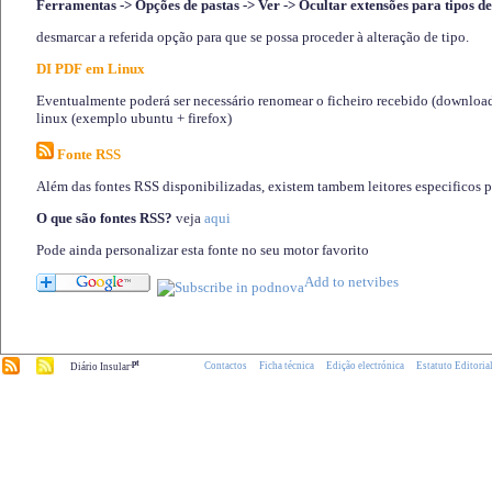
Ferramentas -> Opções de pastas -> Ver -> Ocultar extensões para tipos de
desmarcar a referida opção para que se possa proceder à alteração de tipo.
DI PDF em Linux
Eventualmente poderá ser necessário renomear o ficheiro recebido (download)
linux (exemplo ubuntu + firefox)
Fonte RSS
Além das fontes RSS disponibilizadas, existem tambem leitores especificos 
O que são fontes RSS?
veja
aqui
Pode ainda personalizar esta fonte no seu motor favorito
.pt
Contactos
Ficha técnica
Edição electrónica
Estatuto Editoria
Diário Insular