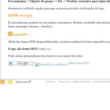
Ferramentas -> Opções de pastas -> Ver -> Ocultar extensões para tipos de
desmarcar a referida opção para que se possa proceder à alteração de tipo.
DI PDF em Linux
Eventualmente poderá ser necessário renomear o ficheiro recebido (download)
linux (exemplo ubuntu + firefox)
Fonte RSS
Além das fontes RSS disponibilizadas, existem tambem leitores especificos 
O que são fontes RSS?
veja
aqui
Pode ainda personalizar esta fonte no seu motor favorito
.pt
Contactos
Ficha técnica
Edição electrónica
Estatuto Editoria
Diário Insular