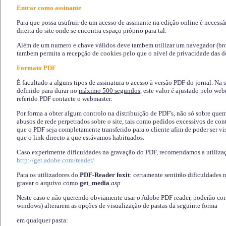
Entrar como assinante
Para que possa usufruir de um acesso de assinante na edição online é necessá
direita do site onde se encontra espaço próprio para tal.
Além de um numero e chave válidos deve tambem utilizar um navegador (brows
tambem permita a recepção de cookies pelo que o nível de privacidade das d
Formato PDF
É facultado a alguns tipos de assinatura o acesso à versão PDF do jornal. Na 
definido para durar no
máximo 500 segundos
, este valor é ajustado pelo we
referido PDF contacte o webmaster.
Por forma a obter algum controlo na distribuição de PDF's, não só sobre que
abusos de rede perpetrados sobre o site, tais como pedidos excessivos de co
que o PDF seja completamente transferido para o cliente afim de poder ser 
que o link directo a que estávamos habituados.
Caso experimente díficuldades na gravação do PDF, recomendamos a utiliza
http://get.adobe.com/reader/
Para os utilizadores do
PDF-Reader foxit
: certamente sentirão dificuldades 
gravar o arquivo como
get_media
.asp
Neste caso e não querendo obviamente usar o Adobe PDF reader, poderão corrig
windows) alterarem as opções de visualização de pastas da seguinte forma
em qualquer pasta
: