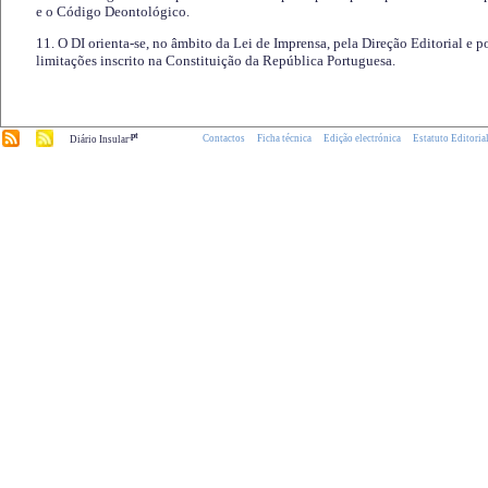
e o Código Deontológico.
11. O DI orienta-se, no âmbito da Lei de Imprensa, pela Direção Editorial e p
limitações inscrito na Constituição da República Portuguesa.
.pt
Contactos
Ficha técnica
Edição electrónica
Estatuto Editoria
Diário Insular