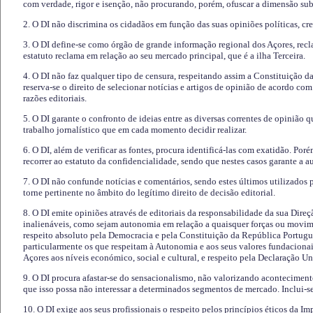
com verdade, rigor e isenção, não procurando, porém, ofuscar a dimensão subj
2. O DI não discrimina os cidadãos em função das suas opiniões políticas, cre
3. O DI define-se como órgão de grande informação regional dos Açores, recl
estatuto reclama em relação ao seu mercado principal, que é a ilha Terceira.
4. O DI não faz qualquer tipo de censura, respeitando assim a Constituição 
reserva-se o direito de selecionar notícias e artigos de opinião de acordo co
razões editoriais.
5. O DI garante o confronto de ideias entre as diversas correntes de opinião 
trabalho jornalístico que em cada momento decidir realizar.
6. O DI, além de verificar as fontes, procura identificá-las com exatidão. Poré
recorrer ao estatuto da confidencialidade, sendo que nestes casos garante a 
7. O DI não confunde notícias e comentários, sendo estes últimos utilizados 
torne pertinente no âmbito do legítimo direito de decisão editorial.
8. O DI emite opiniões através de editoriais da responsabilidade da sua Direç
inalienáveis, como sejam autonomia em relação a quaisquer forças ou movime
respeito absoluto pela Democracia e pela Constituição da República Portugue
particularmente os que respeitam à Autonomia e aos seus valores fundacion
Açores aos níveis económico, social e cultural, e respeito pela Declaração U
9. O DI procura afastar-se do sensacionalismo, não valorizando aconteciment
que isso possa não interessar a determinados segmentos de mercado. Inclui-se
10. O DI exige aos seus profissionais o respeito pelos princípios éticos da I