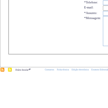
*Telefone:
E-mail:
*Assunto:
*Mensagem:
.pt
Contactos
Ficha técnica
Edição electrónica
Estatuto Editoria
Diário Insular