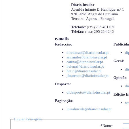
Diário Insular
Avenida Infante D. Henrique, n.º 1
9701-098 Angra do Heroísmo
Terceira - Açores – Portugal.
Telefone:
295 401 050
(+351)
Telefax:
295 214 246
(+351)
e-mails
Redacção:
Publicida
diredacao@diarioinsular.pt
di
armando@diarioinsular.pt
Geral:
carina@diarioinsular.pt
helena@diarioinsular.pt
di
helio@diarioinsular.pt
jlourenco@diarioinsular.pt
Opinião
Desporto:
di
didesporto@diarioinsular.pt
Edição El
Paginação:
we
luisalmeida@diarioinsular.pt
Enviar mensagem
*Nome: