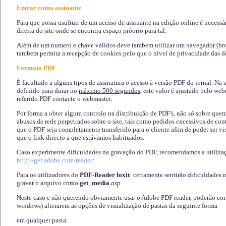
Entrar como assinante
Para que possa usufruir de um acesso de assinante na edição online é necessá
direita do site onde se encontra espaço próprio para tal.
Além de um numero e chave válidos deve tambem utilizar um navegador (brows
tambem permita a recepção de cookies pelo que o nível de privacidade das d
Formato PDF
É facultado a alguns tipos de assinatura o acesso à versão PDF do jornal. Na 
definido para durar no
máximo 500 segundos
, este valor é ajustado pelo we
referido PDF contacte o webmaster.
Por forma a obter algum controlo na distribuição de PDF's, não só sobre que
abusos de rede perpetrados sobre o site, tais como pedidos excessivos de co
que o PDF seja completamente transferido para o cliente afim de poder ser 
que o link directo a que estávamos habituados.
Caso experimente díficuldades na gravação do PDF, recomendamos a utiliza
http://get.adobe.com/reader/
Para os utilizadores do
PDF-Reader foxit
: certamente sentirão dificuldades 
gravar o arquivo como
get_media
.asp
Neste caso e não querendo obviamente usar o Adobe PDF reader, poderão corrig
windows) alterarem as opções de visualização de pastas da seguinte forma
em qualquer pasta
: