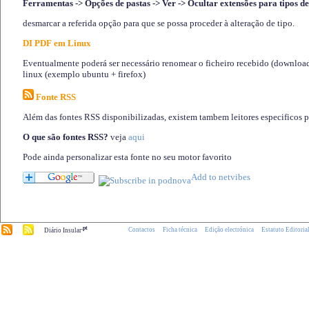
Ferramentas -> Opções de pastas -> Ver -> Ocultar extensões para tipos de
desmarcar a referida opção para que se possa proceder à alteração de tipo.
DI PDF em Linux
Eventualmente poderá ser necessário renomear o ficheiro recebido (download)
linux (exemplo ubuntu + firefox)
Fonte RSS
Além das fontes RSS disponibilizadas, existem tambem leitores especificos 
O que são fontes RSS?
veja
aqui
Pode ainda personalizar esta fonte no seu motor favorito
.pt
Contactos
Ficha técnica
Edição electrónica
Estatuto Editoria
Diário Insular