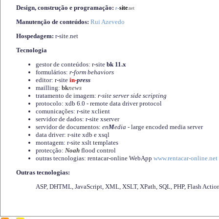
Design, construção e programação:
-
site
r
.net
Manutenção de conteúdos:
Rui Azevedo
Hospedagem:
r-site.net
Tecnologia
gestor de conteúdos: r-site
bk 11.x
formulários:
r-form behaviors
editor: r-site
in-
press
mailling:
bk
news
tratamento de imagem:
r-site server side scripting
protocolo: xdb 6.0 - remote data driver protocol
comunicações: r-site xclient
servidor de dados: r-site xserver
servidor de documentos:
en
M
edia
- large encoded media server
data driver: r-site xdb e xsql
montagem: r-site xslt templates
protecção:
Noah
flood control
outras tecnologias: rentacar-online WebApp
www.rentacar-online.net
Outras tecnologias:
ASP, DHTML, JavaScript, XML, XSLT, XPath, SQL, PHP, Flash Actio