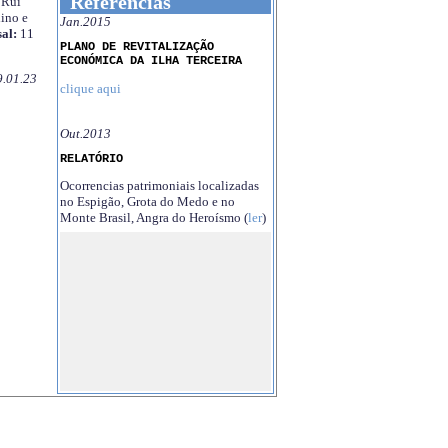
Referências
Rui
ino e
Jan.2015
al:
11
PLANO DE REVITALIZAÇÃO
ECONÓMICA DA ILHA TERCEIRA
9.01.23
clique aqui
Out.2013
RELATÓRIO
Ocorrencias patrimoniais localizadas
no Espigão, Grota do Medo e no
Monte Brasil, Angra do Heroísmo (
ler
)