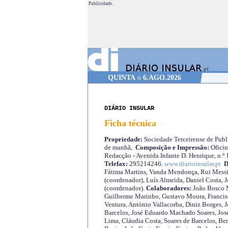
Publicidade.
QUINTA
o
6.AGO.2026
DIÁRIO INSULAR
Ficha técnica
Propriedade:
Sociedade Terceirense de Publi
de manhã,
Composição e Impressão:
Oficin
Redacção - Avenida Infante D. Henrique, n.º
Telefax:
295214246.
www.diarioinsular.pt
D
Fátima Martins, Vanda Mendonça, Rui Messi
(coordenador), Luís Almeida, Daniel Costa, 
(coordenador).
Colaboradores:
João Bosco M
Guilherme Marinho, Gustavo Moura, Francisc
Ventura, António Vallacorba, Diniz Borges, J
Barcelos, José Eduardo Machado Soares, José
Lima, Cláudia Costa, Soares de Barcelos, Be