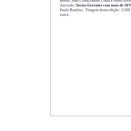
Bento, João Costa,Fausto Costa e Pedro Alve
Azevedo.
Sócios-Gerentes com mais de 10%
Paulo Raulino. Tiragem desta edição: 3.500
euros.