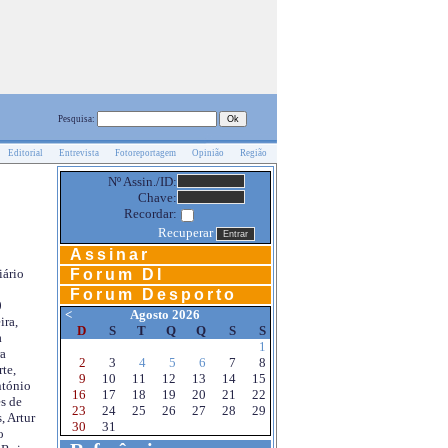
Pesquisa:
Editorial
Entrevista
Fotoreportagem
Opinião
Região
Nº Assin./ID:
Chave:
Recordar:
Recuperar
Assinar
Forum DI
iário
Forum Desporto
0
<
Agosto 2026
ira,
D
S
T
Q
Q
S
S
a
1
a
2
3
4
5
6
7
8
te,
9
10
11
12
13
14
15
ntónio
16
17
18
19
20
21
22
s de
23
24
25
26
27
28
29
, Artur
30
31
o