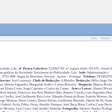
Início
Desporto
cidade, Lda.,
nº. Pessoa Colectiva:
512002746 nº. registo título 101105, Jornal d
as gráficas da Sociedade Terceirense de Publicidade, Lda.
Sede:
Administração e
 1, 9701-098 Angra do Heroísmo Terceira - Açores – Portugal.
Telefone:
29540105
irector:
José Lourenço.
Chefe de Redacção:
A.Mendes.
Redacção:
Hélio Jorge Vie
as, Helena Fagundes, Margarida Sodré e Carina Barcelos.
Desporto:
Mateus Roch
José Eliseu Costa, Jorge Cipriano e Carlos do Carmo.
Artes e Letras:
Álamo Oliveir
ota Amaral, Francisco dos Reis Maduro-Dias, Ramiro Carrola, Luiz Fagundes Duar
o Coelho, José Guilherme Reis Leite, Eduardo Ferraz da Rosa, Ferreira Moreno, A
orge Moreira, Paulo Gomes, Duarte Freitas, Guilherme Marinho, Daniel de Sá, Soare
 Gabriel Ávila, Fábio Vieira, Arnaldo Ourique, José Decq Mota, Carlos Costa Neves
rto Messias, Luis Couto, José Aurélio Almeida.
Fotografia:
António Araújo, Rodrig