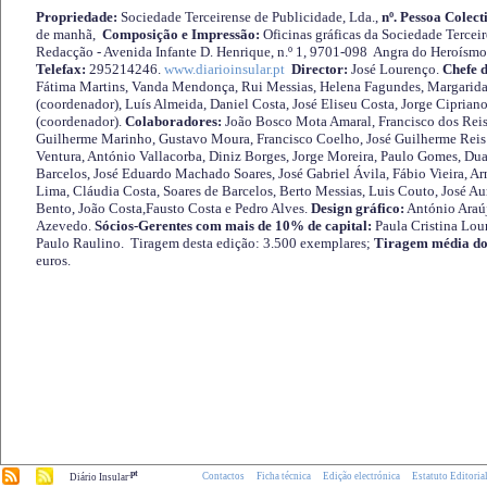
Propriedade:
Sociedade Terceirense de Publicidade, Lda.,
nº. Pessoa Colect
de manhã,
Composição e Impressão:
Oficinas gráficas da Sociedade Tercei
Redacção - Avenida Infante D. Henrique, n.º 1, 9701-098 Angra do Heroísmo 
Telefax:
295214246.
www.diarioinsular.pt
Director:
José Lourenço.
Chefe 
Fátima Martins, Vanda Mendonça, Rui Messias, Helena Fagundes, Margarida
(coordenador), Luís Almeida, Daniel Costa, José Eliseu Costa, Jorge Cipria
(coordenador).
Colaboradores:
João Bosco Mota Amaral, Francisco dos Reis
Guilherme Marinho, Gustavo Moura, Francisco Coelho, José Guilherme Reis 
Ventura, António Vallacorba, Diniz Borges, Jorge Moreira, Paulo Gomes, Duar
Barcelos, José Eduardo Machado Soares, José Gabriel Ávila, Fábio Vieira, A
Lima, Cláudia Costa, Soares de Barcelos, Berto Messias, Luis Couto, José A
Bento, João Costa,Fausto Costa e Pedro Alves.
Design gráfico:
António Araú
Azevedo.
Sócios-Gerentes com mais de 10% de capital:
Paula Cristina Lou
Paulo Raulino. Tiragem desta edição: 3.500 exemplares;
Tiragem média do
euros.
.pt
Contactos
Ficha técnica
Edição electrónica
Estatuto Editoria
Diário Insular