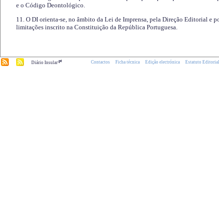
e o Código Deontológico.
11. O DI orienta-se, no âmbito da Lei de Imprensa, pela Direção Editorial e p
limitações inscrito na Constituição da República Portuguesa.
.pt
Contactos
Ficha técnica
Edição electrónica
Estatuto Editoria
Diário Insular