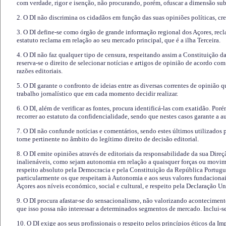
com verdade, rigor e isenção, não procurando, porém, ofuscar a dimensão subj
2. O DI não discrimina os cidadãos em função das suas opiniões políticas, cre
3. O DI define-se como órgão de grande informação regional dos Açores, recl
estatuto reclama em relação ao seu mercado principal, que é a ilha Terceira.
4. O DI não faz qualquer tipo de censura, respeitando assim a Constituição 
reserva-se o direito de selecionar notícias e artigos de opinião de acordo co
razões editoriais.
5. O DI garante o confronto de ideias entre as diversas correntes de opinião 
trabalho jornalístico que em cada momento decidir realizar.
6. O DI, além de verificar as fontes, procura identificá-las com exatidão. Poré
recorrer ao estatuto da confidencialidade, sendo que nestes casos garante a 
7. O DI não confunde notícias e comentários, sendo estes últimos utilizados 
torne pertinente no âmbito do legítimo direito de decisão editorial.
8. O DI emite opiniões através de editoriais da responsabilidade da sua Direç
inalienáveis, como sejam autonomia em relação a quaisquer forças ou movime
respeito absoluto pela Democracia e pela Constituição da República Portugue
particularmente os que respeitam à Autonomia e aos seus valores fundacion
Açores aos níveis económico, social e cultural, e respeito pela Declaração U
9. O DI procura afastar-se do sensacionalismo, não valorizando aconteciment
que isso possa não interessar a determinados segmentos de mercado. Inclui-se
10. O DI exige aos seus profissionais o respeito pelos princípios éticos da I