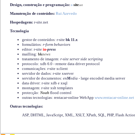
Design, construção e programação:
-
site
r
.net
Manutenção de conteúdos:
Rui Azevedo
Hospedagem:
r-site.net
Tecnologia
gestor de conteúdos: r-site
bk 11.x
formulários:
r-form behaviors
editor: r-site
in-
press
mailling:
bk
news
tratamento de imagem:
r-site server side scripting
protocolo: xdb 6.0 - remote data driver protocol
comunicações: r-site xclient
servidor de dados: r-site xserver
servidor de documentos:
en
M
edia
- large encoded media server
data driver: r-site xdb e xsql
montagem: r-site xslt templates
protecção:
Noah
flood control
outras tecnologias: rentacar-online WebApp
www.rentacar-online.net
Outras tecnologias:
ASP, DHTML, JavaScript, XML, XSLT, XPath, SQL, PHP, Flash Actio