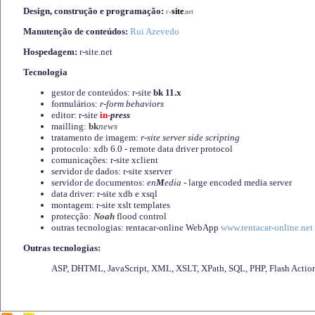
Design, construção e programação:
-
site
r
.net
Manutenção de conteúdos:
Rui Azevedo
Hospedagem:
r-site.net
Tecnologia
gestor de conteúdos: r-site
bk 11.x
formulários:
r-form behaviors
editor: r-site
in-
press
mailling:
bk
news
tratamento de imagem:
r-site server side scripting
protocolo: xdb 6.0 - remote data driver protocol
comunicações: r-site xclient
servidor de dados: r-site xserver
servidor de documentos:
en
M
edia
- large encoded media server
data driver: r-site xdb e xsql
montagem: r-site xslt templates
protecção:
Noah
flood control
outras tecnologias: rentacar-online WebApp
www.rentacar-online.net
Outras tecnologias:
ASP, DHTML, JavaScript, XML, XSLT, XPath, SQL, PHP, Flash Actio