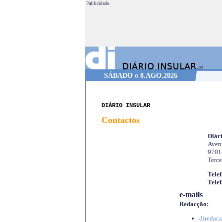
Publicidade.
SÁBADO
o
8.AGO.2026
DIÁRIO INSULAR
Contactos
Diári
Aveni
9701
Terce
Telef
Telef
e-mails
Redacção:
diredaca