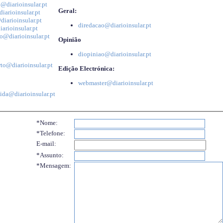
@diarioinsular.pt
Geral:
iarioinsular.pt
iarioinsular.pt
diredacao@diarioinsular.pt
arioinsular.pt
o@diarioinsular.pt
Opinião
diopiniao@diarioinsular.pt
to@diarioinsular.pt
Edição Electrónica:
webmaster@diarioinsular.pt
ida@diarioinsular.pt
*Nome:
*Telefone:
E-mail:
*Assunto:
*Mensagem: