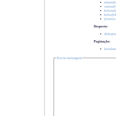
armando
carina@d
helena@d
helio@di
jlourenc
Desporto:
didespor
Paginação:
luisalme
Enviar mensagem