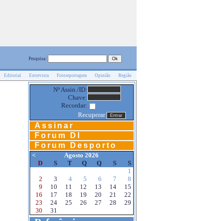
Pesquisa:
Editorial
Entrevista
Fotoreportagem
Opinião
Região
Nº Assin./ID:
Chave:
Recordar:
Recuperar
Assinar
Forum DI
Forum Desporto
<
Agosto 2026
D
S
T
Q
Q
S
S
1
2
3
4
5
6
7
8
9
10
11
12
13
14
15
16
17
18
19
20
21
22
23
24
25
26
27
28
29
30
31