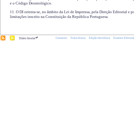
e o Código Deontológico.
11. O DI orienta-se, no âmbito da Lei de Imprensa, pela Direção Editorial e p
limitações inscrito na Constituição da República Portuguesa.
.pt
Contactos
Ficha técnica
Edição electrónica
Estatuto Editoria
Diário Insular