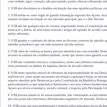
com verdade, rigor e isenção, não procurando, porém, ofuscar a dimensão subj
2. O DI não discrimina os cidadãos em função das suas opiniões políticas, cre
3. O DI define-se como órgão de grande informação regional dos Açores, recl
estatuto reclama em relação ao seu mercado principal, que é a ilha Terceira.
4. O DI não faz qualquer tipo de censura, respeitando assim a Constituição 
reserva-se o direito de selecionar notícias e artigos de opinião de acordo co
razões editoriais.
5. O DI garante o confronto de ideias entre as diversas correntes de opinião 
trabalho jornalístico que em cada momento decidir realizar.
6. O DI, além de verificar as fontes, procura identificá-las com exatidão. Poré
recorrer ao estatuto da confidencialidade, sendo que nestes casos garante a 
7. O DI não confunde notícias e comentários, sendo estes últimos utilizados 
torne pertinente no âmbito do legítimo direito de decisão editorial.
8. O DI emite opiniões através de editoriais da responsabilidade da sua Direç
inalienáveis, como sejam autonomia em relação a quaisquer forças ou movime
respeito absoluto pela Democracia e pela Constituição da República Portugue
particularmente os que respeitam à Autonomia e aos seus valores fundacion
Açores aos níveis económico, social e cultural, e respeito pela Declaração U
9. O DI procura afastar-se do sensacionalismo, não valorizando aconteciment
que isso possa não interessar a determinados segmentos de mercado. Inclui-se
10. O DI exige aos seus profissionais o respeito pelos princípios éticos da I