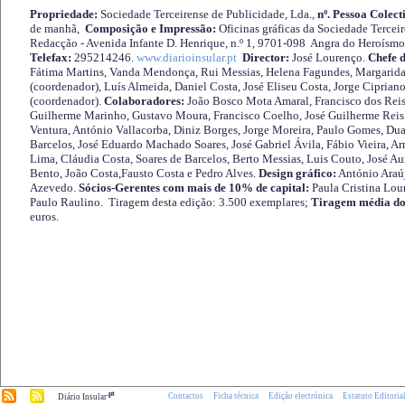
Propriedade:
Sociedade Terceirense de Publicidade, Lda.,
nº. Pessoa Colect
de manhã,
Composição e Impressão:
Oficinas gráficas da Sociedade Tercei
Redacção - Avenida Infante D. Henrique, n.º 1, 9701-098 Angra do Heroísmo 
Telefax:
295214246.
www.diarioinsular.pt
Director:
José Lourenço.
Chefe 
Fátima Martins, Vanda Mendonça, Rui Messias, Helena Fagundes, Margarida
(coordenador), Luís Almeida, Daniel Costa, José Eliseu Costa, Jorge Cipria
(coordenador).
Colaboradores:
João Bosco Mota Amaral, Francisco dos Reis
Guilherme Marinho, Gustavo Moura, Francisco Coelho, José Guilherme Reis 
Ventura, António Vallacorba, Diniz Borges, Jorge Moreira, Paulo Gomes, Duar
Barcelos, José Eduardo Machado Soares, José Gabriel Ávila, Fábio Vieira, A
Lima, Cláudia Costa, Soares de Barcelos, Berto Messias, Luis Couto, José A
Bento, João Costa,Fausto Costa e Pedro Alves.
Design gráfico:
António Araú
Azevedo.
Sócios-Gerentes com mais de 10% de capital:
Paula Cristina Lou
Paulo Raulino. Tiragem desta edição: 3.500 exemplares;
Tiragem média do
euros.
.pt
Contactos
Ficha técnica
Edição electrónica
Estatuto Editoria
Diário Insular