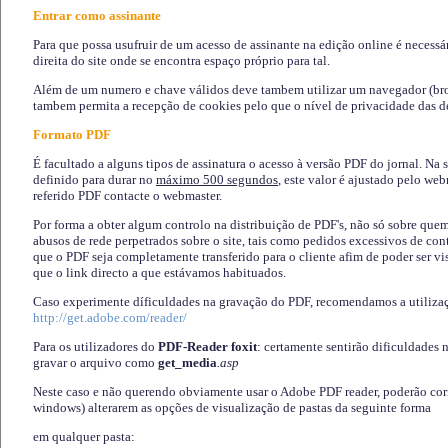
Entrar como assinante
Para que possa usufruir de um acesso de assinante na edição online é necessá
direita do site onde se encontra espaço próprio para tal.
Além de um numero e chave válidos deve tambem utilizar um navegador (brows
tambem permita a recepção de cookies pelo que o nível de privacidade das d
Formato PDF
É facultado a alguns tipos de assinatura o acesso à versão PDF do jornal. Na 
definido para durar no
máximo 500 segundos
, este valor é ajustado pelo we
referido PDF contacte o webmaster.
Por forma a obter algum controlo na distribuição de PDF's, não só sobre que
abusos de rede perpetrados sobre o site, tais como pedidos excessivos de co
que o PDF seja completamente transferido para o cliente afim de poder ser 
que o link directo a que estávamos habituados.
Caso experimente díficuldades na gravação do PDF, recomendamos a utiliza
http://get.adobe.com/reader/
Para os utilizadores do
PDF-Reader foxit
: certamente sentirão dificuldades 
gravar o arquivo como
get_media
.asp
Neste caso e não querendo obviamente usar o Adobe PDF reader, poderão corrig
windows) alterarem as opções de visualização de pastas da seguinte forma
em qualquer pasta
: