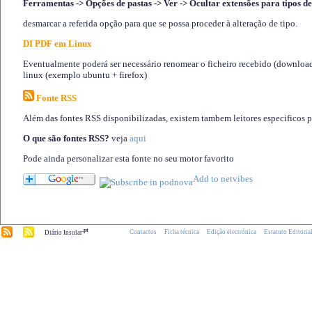
Ferramentas -> Opções de pastas -> Ver -> Ocultar extensões para tipos de
desmarcar a referida opção para que se possa proceder à alteração de tipo.
DI PDF em Linux
Eventualmente poderá ser necessário renomear o ficheiro recebido (download)
linux (exemplo ubuntu + firefox)
Fonte RSS
Além das fontes RSS disponibilizadas, existem tambem leitores especificos 
O que são fontes RSS?
veja
aqui
Pode ainda personalizar esta fonte no seu motor favorito
.pt
Contactos
Ficha técnica
Edição electrónica
Estatuto Editoria
Diário Insular