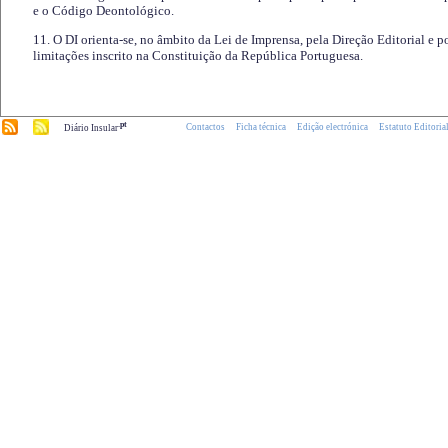
e o Código Deontológico.
11. O DI orienta-se, no âmbito da Lei de Imprensa, pela Direção Editorial e p
limitações inscrito na Constituição da República Portuguesa.
.pt
Contactos
Ficha técnica
Edição electrónica
Estatuto Editoria
Diário Insular