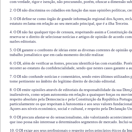
com verdade, rigor e isenção, não procurando, porém, ofuscar a dimensão subj
2. O DI não discrimina os cidadãos em função das suas opiniões políticas, cre
3. O DI define-se como órgão de grande informação regional dos Açores, recl
estatuto reclama em relação ao seu mercado principal, que é a ilha Terceira.
4. O DI não faz qualquer tipo de censura, respeitando assim a Constituição 
reserva-se o direito de selecionar notícias e artigos de opinião de acordo co
razões editoriais.
5. O DI garante o confronto de ideias entre as diversas correntes de opinião 
trabalho jornalístico que em cada momento decidir realizar.
6. O DI, além de verificar as fontes, procura identificá-las com exatidão. Poré
recorrer ao estatuto da confidencialidade, sendo que nestes casos garante a 
7. O DI não confunde notícias e comentários, sendo estes últimos utilizados 
torne pertinente no âmbito do legítimo direito de decisão editorial.
8. O DI emite opiniões através de editoriais da responsabilidade da sua Direç
inalienáveis, como sejam autonomia em relação a quaisquer forças ou movime
respeito absoluto pela Democracia e pela Constituição da República Portugue
particularmente os que respeitam à Autonomia e aos seus valores fundacion
Açores aos níveis económico, social e cultural, e respeito pela Declaração U
9. O DI procura afastar-se do sensacionalismo, não valorizando aconteciment
que isso possa não interessar a determinados segmentos de mercado. Inclui-se
10. O DI exige aos seus profissionais o respeito pelos princípios éticos da I