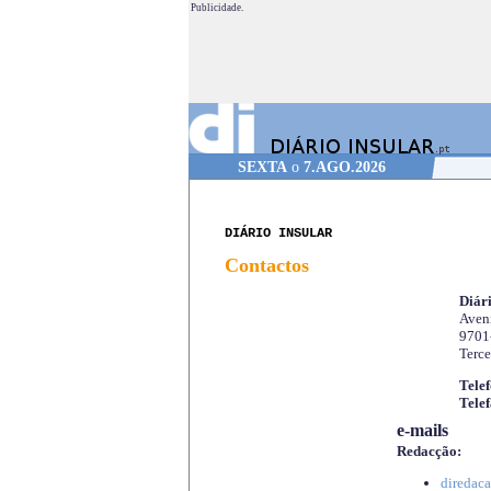
Publicidade.
SEXTA
o
7.AGO.2026
DIÁRIO INSULAR
Contactos
Diári
Aveni
9701
Terce
Telef
Telef
e-mails
Redacção:
diredaca