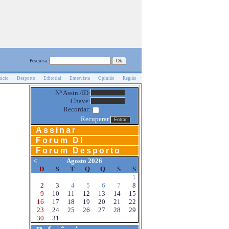
Pesquisa:
nício
Desporto
Editorial
Entrevista
Opinião
Região
Nº Assin./ID:
Chave:
Recordar:
Recuperar
Assinar
Forum DI
Forum Desporto
<
Agosto 2026
D
S
T
Q
Q
S
S
1
2
3
4
5
6
7
8
9
10
11
12
13
14
15
16
17
18
19
20
21
22
23
24
25
26
27
28
29
30
31