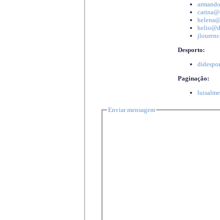
armando
carina@d
helena@d
helio@di
jlourenc
Desporto:
didespor
Paginação:
luisalme
Enviar mensagem