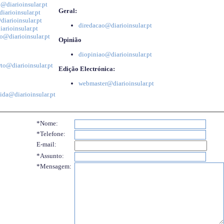
@diarioinsular.pt
Geral:
iarioinsular.pt
iarioinsular.pt
diredacao@diarioinsular.pt
arioinsular.pt
o@diarioinsular.pt
Opinião
diopiniao@diarioinsular.pt
to@diarioinsular.pt
Edição Electrónica:
webmaster@diarioinsular.pt
ida@diarioinsular.pt
*Nome:
*Telefone:
E-mail:
*Assunto:
*Mensagem: