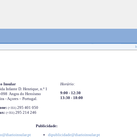
I
o Insular
Horário:
da Infante D. Henrique, n.º 1
9:00 - 12:30
-098 Angra do Heroísmo
13:30 - 18:00
ira - Açores – Portugal.
one:
295 401 050
(+351)
ax:
295 214 246
(+351)
Publicidade:
o@diarioinsular.pt
dipublicidade@diarioinsular.pt