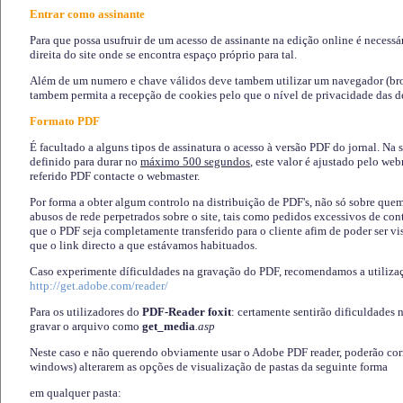
Entrar como assinante
Para que possa usufruir de um acesso de assinante na edição online é necessá
direita do site onde se encontra espaço próprio para tal.
Além de um numero e chave válidos deve tambem utilizar um navegador (brows
tambem permita a recepção de cookies pelo que o nível de privacidade das d
Formato PDF
É facultado a alguns tipos de assinatura o acesso à versão PDF do jornal. Na 
definido para durar no
máximo 500 segundos
, este valor é ajustado pelo we
referido PDF contacte o webmaster.
Por forma a obter algum controlo na distribuição de PDF's, não só sobre que
abusos de rede perpetrados sobre o site, tais como pedidos excessivos de co
que o PDF seja completamente transferido para o cliente afim de poder ser 
que o link directo a que estávamos habituados.
Caso experimente díficuldades na gravação do PDF, recomendamos a utiliza
http://get.adobe.com/reader/
Para os utilizadores do
PDF-Reader foxit
: certamente sentirão dificuldades 
gravar o arquivo como
get_media
.asp
Neste caso e não querendo obviamente usar o Adobe PDF reader, poderão corrig
windows) alterarem as opções de visualização de pastas da seguinte forma
em qualquer pasta
: