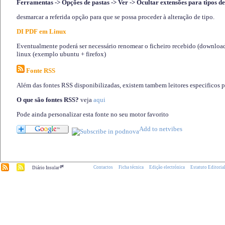
Ferramentas -> Opções de pastas -> Ver -> Ocultar extensões para tipos de
desmarcar a referida opção para que se possa proceder à alteração de tipo.
DI PDF em Linux
Eventualmente poderá ser necessário renomear o ficheiro recebido (download)
linux (exemplo ubuntu + firefox)
Fonte RSS
Além das fontes RSS disponibilizadas, existem tambem leitores especificos 
O que são fontes RSS?
veja
aqui
Pode ainda personalizar esta fonte no seu motor favorito
.pt
Contactos
Ficha técnica
Edição electrónica
Estatuto Editoria
Diário Insular