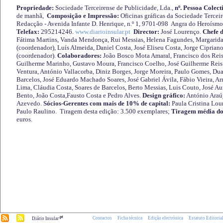
Propriedade:
Sociedade Terceirense de Publicidade, Lda.,
nº. Pessoa Colect
de manhã,
Composição e Impressão:
Oficinas gráficas da Sociedade Tercei
Redacção - Avenida Infante D. Henrique, n.º 1, 9701-098 Angra do Heroísmo 
Telefax:
295214246.
www.diarioinsular.pt
Director:
José Lourenço.
Chefe 
Fátima Martins, Vanda Mendonça, Rui Messias, Helena Fagundes, Margarida
(coordenador), Luís Almeida, Daniel Costa, José Eliseu Costa, Jorge Cipria
(coordenador).
Colaboradores:
João Bosco Mota Amaral, Francisco dos Reis
Guilherme Marinho, Gustavo Moura, Francisco Coelho, José Guilherme Reis 
Ventura, António Vallacorba, Diniz Borges, Jorge Moreira, Paulo Gomes, Duar
Barcelos, José Eduardo Machado Soares, José Gabriel Ávila, Fábio Vieira, A
Lima, Cláudia Costa, Soares de Barcelos, Berto Messias, Luis Couto, José A
Bento, João Costa,Fausto Costa e Pedro Alves.
Design gráfico:
António Araú
Azevedo.
Sócios-Gerentes com mais de 10% de capital:
Paula Cristina Lou
Paulo Raulino. Tiragem desta edição: 3.500 exemplares;
Tiragem média do
euros.
.pt
Contactos
Ficha técnica
Edição electrónica
Estatuto Editoria
Diário Insular